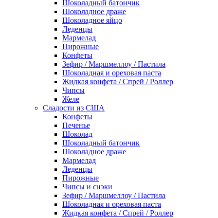
Шоколадный батончик
Шоколадное драже
Шоколадное яйцо
Леденцы
Мармелад
Пирожные
Конфеты
Зефир / Маршмеллоу / Пастила
Шоколадная и ореховая паста
Жидкая конфета / Спрей / Роллер
Чипсы
Желе
Сладости из США
Конфеты
Печенье
Шоколад
Шоколадный батончик
Шоколадное драже
Мармелад
Леденцы
Пирожные
Чипсы и снэки
Зефир / Маршмеллоу / Пастила
Шоколадная и ореховая паста
Жидкая конфета / Спрей / Роллер