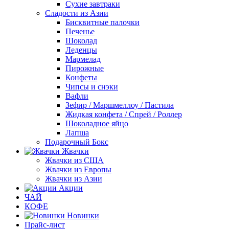
Сухие завтраки
Сладости из Азии
Бисквитные палочки
Печенье
Шоколад
Леденцы
Мармелад
Пирожные
Конфеты
Чипсы и снэки
Вафли
Зефир / Маршмеллоу / Пастила
Жидкая конфета / Спрей / Роллер
Шоколадное яйцо
Лапша
Подарочный Бокс
Жвачки
Жвачки из США
Жвачки из Европы
Жвачки из Азии
Акции
ЧАЙ
КОФЕ
Новинки
Прайс-лист