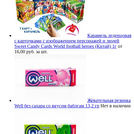
Карамель леденцовая
с карточками с изображением персонажей и людей
Sweet Candy Cards World football heroes (Китай) 1г
от
16,00 руб. за шт.
Жевательная резинка
Well без сахара со вкусом баблгам 13,2 гр
Нет в наличии