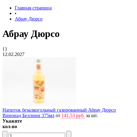
Главная страница
•
Абрау Дюрсо
Абрау Дюрсо
{}
12.02.2027
Напиток безалкогольный газированный Абрау Дюрсо
Винонад Беллини 375мл
от
141,53 руб.
за шт.
Укажите
кол-во