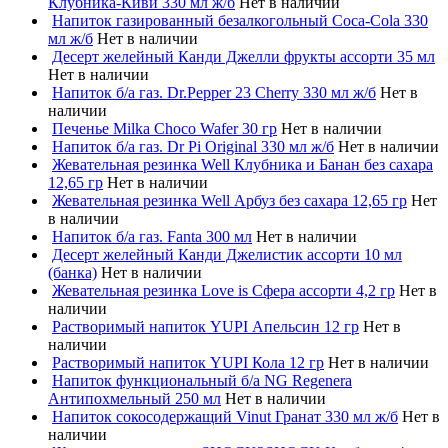
Клубника-Киви 330 мл ж/б
Нет в наличии
Напиток газированный безалкогольный Coca-Cola 330
мл ж/б
Нет в наличии
Десерт желейный Канди Джелли фрукты ассорти 35 мл
Нет в наличии
Напиток б/а газ. Dr.Pepper 23 Cherry 330 мл ж/б
Нет в
наличии
Печенье Milka Choco Wafer 30 гр
Нет в наличии
Напиток б/а газ. Dr Pi Original 330 мл ж/б
Нет в наличии
Жевательная резинка Well Клубника и Банан без сахара
12,65 гр
Нет в наличии
Жевательная резинка Well Арбуз без сахара 12,65 гр
Нет
в наличии
Напиток б/а газ. Fanta 300 мл
Нет в наличии
Десерт желейный Канди Джелистик ассорти 10 мл
(банка)
Нет в наличии
Жевательная резинка Love is Сфера ассорти 4,2 гр
Нет в
наличии
Растворимый напиток YUPI Апельсин 12 гр
Нет в
наличии
Растворимый напиток YUPI Кола 12 гр
Нет в наличии
Напиток функциональный б/а NG Regenera
Антипохмельный 250 мл
Нет в наличии
Напиток сокосодержащий Vinut Гранат 330 мл ж/б
Нет в
наличии