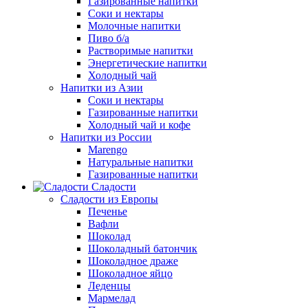
Газированные напитки
Соки и нектары
Молочные напитки
Пиво б/а
Растворимые напитки
Энергетические напитки
Холодный чай
Напитки из Азии
Соки и нектары
Газированные напитки
Холодный чай и кофе
Напитки из России
Marengo
Натуральные напитки
Газированные напитки
Сладости
Сладости из Европы
Печенье
Вафли
Шоколад
Шоколадный батончик
Шоколадное драже
Шоколадное яйцо
Леденцы
Мармелад