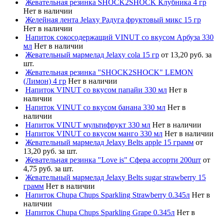
Жевательная резинка SHOCK2SHOCK Клубника 4 гр
Нет в наличии
Желейная лента Jelaxy Радуга фруктовый микс 15 гр
Нет в наличии
Напиток сокосодержащий VINUT со вкусом Арбуза 330
мл
Нет в наличии
Жевательный мармелад Jelaxy cola 15 гр
от 13,20 руб. за
шт.
Жевательная резинка "SHOCK2SHOCK" LEMON
(Лимон) 4 гр
Нет в наличии
Напиток VINUT со вкусом папайи 330 мл
Нет в
наличии
Напиток VINUT со вкусом банана 330 мл
Нет в
наличии
Напиток VINUT мультифрукт 330 мл
Нет в наличии
Напиток VINUT со вкусом манго 330 мл
Нет в наличии
Жевательный мармелад Jelaxy Belts apple 15 грамм
от
13,20 руб. за шт.
Жевательная резинка "Love is" Сфера ассорти 200шт
от
4,75 руб. за шт.
Жевательный мармелад Jelaxy Belts sugar strawberry 15
грамм
Нет в наличии
Напиток Chupa Chups Sparkling Strawberry 0.345л
Нет в
наличии
Напиток Chupa Chups Sparkling Grape 0.345л
Нет в