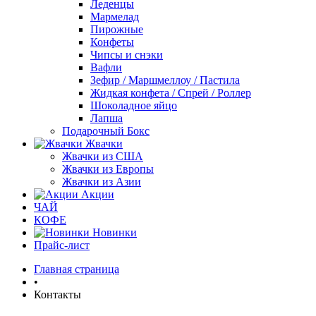
Леденцы
Мармелад
Пирожные
Конфеты
Чипсы и снэки
Вафли
Зефир / Маршмеллоу / Пастила
Жидкая конфета / Спрей / Роллер
Шоколадное яйцо
Лапша
Подарочный Бокс
Жвачки
Жвачки из США
Жвачки из Европы
Жвачки из Азии
Акции
ЧАЙ
КОФЕ
Новинки
Прайс-лист
Главная страница
•
Контакты