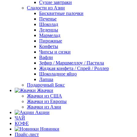
Сухие завтраки
Сладости из Азии
Бисквитные палочки
Печенье
Шоколад
Леденцы
Мармелад
Пирожные
Конфеты
Чипсы и снэки
Вафли
Зефир / Маршмеллоу / Пастила
Жидкая конфета / Спрей / Роллер
Шоколадное яйцо
Лапша
Подарочный Бокс
Жвачки
Жвачки из США
Жвачки из Европы
Жвачки из Азии
Акции
ЧАЙ
КОФЕ
Новинки
Прайс-лист