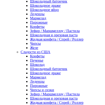
Шоколадный батончик
Шоколадное драже
Шоколадное яйцо
Леденцы
Мармелад
Пирожные
Конфеты
Зефир / Маршмеллоу / Пастила
Шоколадная и ореховая паста
Жидкая конфета / Спрей / Роллер
Чипсы
Желе
Сладости из США
Конфеты
Печенье
Шоколад
Шоколадный батончик
Шоколадное драже
Мармелад
Леденцы
Пирожные
Чипсы и снэки
Зефир / Маршмеллоу / Пастила
Шоколадная и ореховая паста
Жидкая конфета / Спрей / Роллер