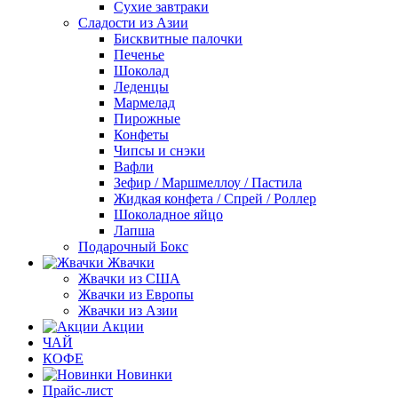
Сухие завтраки
Сладости из Азии
Бисквитные палочки
Печенье
Шоколад
Леденцы
Мармелад
Пирожные
Конфеты
Чипсы и снэки
Вафли
Зефир / Маршмеллоу / Пастила
Жидкая конфета / Спрей / Роллер
Шоколадное яйцо
Лапша
Подарочный Бокс
Жвачки
Жвачки из США
Жвачки из Европы
Жвачки из Азии
Акции
ЧАЙ
КОФЕ
Новинки
Прайс-лист