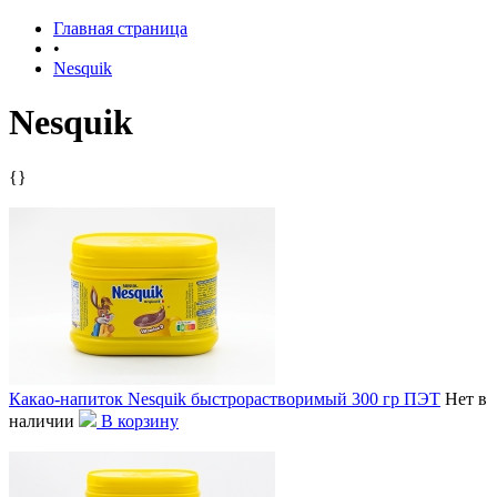
Главная страница
•
Nesquik
Nesquik
{}
Какао-напиток Nesquik быстрорастворимый 300 гр ПЭТ
Нет в
наличии
В корзину