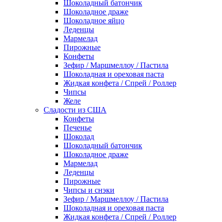
Шоколадный батончик
Шоколадное драже
Шоколадное яйцо
Леденцы
Мармелад
Пирожные
Конфеты
Зефир / Маршмеллоу / Пастила
Шоколадная и ореховая паста
Жидкая конфета / Спрей / Роллер
Чипсы
Желе
Сладости из США
Конфеты
Печенье
Шоколад
Шоколадный батончик
Шоколадное драже
Мармелад
Леденцы
Пирожные
Чипсы и снэки
Зефир / Маршмеллоу / Пастила
Шоколадная и ореховая паста
Жидкая конфета / Спрей / Роллер