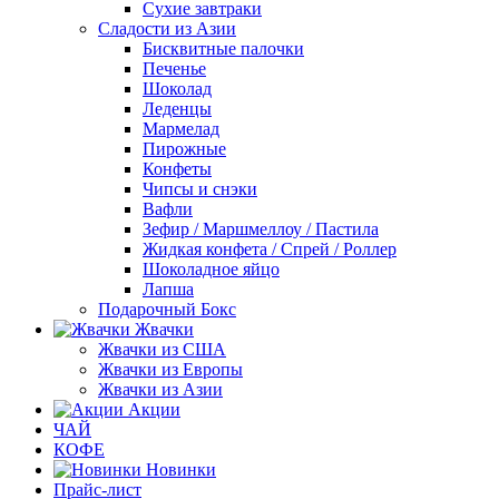
Сухие завтраки
Сладости из Азии
Бисквитные палочки
Печенье
Шоколад
Леденцы
Мармелад
Пирожные
Конфеты
Чипсы и снэки
Вафли
Зефир / Маршмеллоу / Пастила
Жидкая конфета / Спрей / Роллер
Шоколадное яйцо
Лапша
Подарочный Бокс
Жвачки
Жвачки из США
Жвачки из Европы
Жвачки из Азии
Акции
ЧАЙ
КОФЕ
Новинки
Прайс-лист