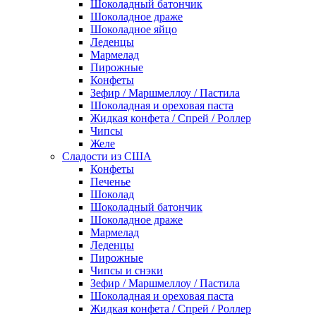
Шоколадный батончик
Шоколадное драже
Шоколадное яйцо
Леденцы
Мармелад
Пирожные
Конфеты
Зефир / Маршмеллоу / Пастила
Шоколадная и ореховая паста
Жидкая конфета / Спрей / Роллер
Чипсы
Желе
Сладости из США
Конфеты
Печенье
Шоколад
Шоколадный батончик
Шоколадное драже
Мармелад
Леденцы
Пирожные
Чипсы и снэки
Зефир / Маршмеллоу / Пастила
Шоколадная и ореховая паста
Жидкая конфета / Спрей / Роллер