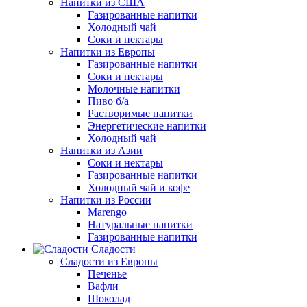
Напитки из США
Газированные напитки
Холодный чай
Соки и нектары
Напитки из Европы
Газированные напитки
Соки и нектары
Молочные напитки
Пиво б/а
Растворимые напитки
Энергетические напитки
Холодный чай
Напитки из Азии
Соки и нектары
Газированные напитки
Холодный чай и кофе
Напитки из России
Marengo
Натуральные напитки
Газированные напитки
Сладости
Сладости из Европы
Печенье
Вафли
Шоколад