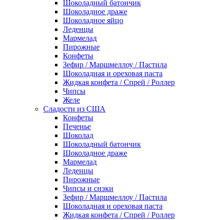
Шоколадный батончик
Шоколадное драже
Шоколадное яйцо
Леденцы
Мармелад
Пирожные
Конфеты
Зефир / Маршмеллоу / Пастила
Шоколадная и ореховая паста
Жидкая конфета / Спрей / Роллер
Чипсы
Желе
Сладости из США
Конфеты
Печенье
Шоколад
Шоколадный батончик
Шоколадное драже
Мармелад
Леденцы
Пирожные
Чипсы и снэки
Зефир / Маршмеллоу / Пастила
Шоколадная и ореховая паста
Жидкая конфета / Спрей / Роллер