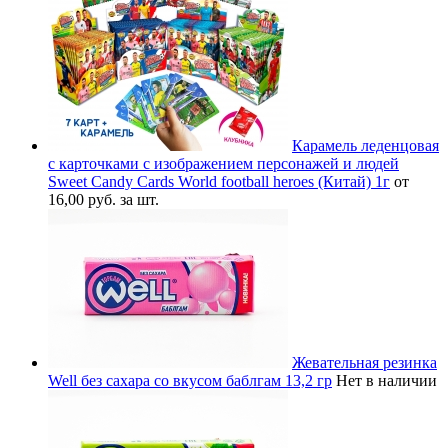
Карамель леденцовая
с карточками с изображением персонажей и людей
Sweet Candy Cards World football heroes (Китай) 1г
от
16,00 руб. за шт.
Жевательная резинка
Well без сахара со вкусом баблгам 13,2 гр
Нет в наличии