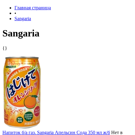
Главная страница
•
Sangaria
Sangaria
{}
Напиток б/а газ. Sangaria Апельсин Сода 350 мл ж/б
Нет в