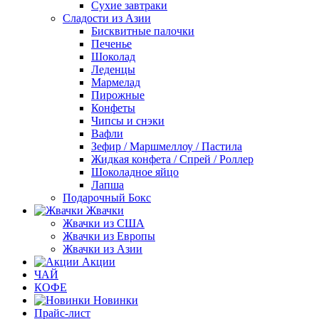
Сухие завтраки
Сладости из Азии
Бисквитные палочки
Печенье
Шоколад
Леденцы
Мармелад
Пирожные
Конфеты
Чипсы и снэки
Вафли
Зефир / Маршмеллоу / Пастила
Жидкая конфета / Спрей / Роллер
Шоколадное яйцо
Лапша
Подарочный Бокс
Жвачки
Жвачки из США
Жвачки из Европы
Жвачки из Азии
Акции
ЧАЙ
КОФЕ
Новинки
Прайс-лист