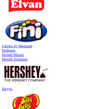
Gloriss by Biennale
Halloren
Hengli Mouni
Hengli Xiongzai
Heyyo