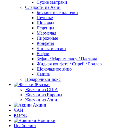
Сухие завтраки
Сладости из Азии
Бисквитные палочки
Печенье
Шоколад
Леденцы
Мармелад
Пирожные
Конфеты
Чипсы и снэки
Вафли
Зефир / Маршмеллоу / Пастила
Жидкая конфета / Спрей / Роллер
Шоколадное яйцо
Лапша
Подарочный Бокс
Жвачки
Жвачки из США
Жвачки из Европы
Жвачки из Азии
Акции
ЧАЙ
КОФЕ
Новинки
Прайс-лист