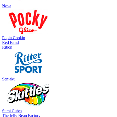
Nova
Popin Cookin
Red Band
Ribon
Senjaku
Sumi Cubes
The Jelly Bean Factory