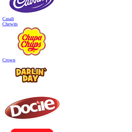
Casali
Chewits
Crown