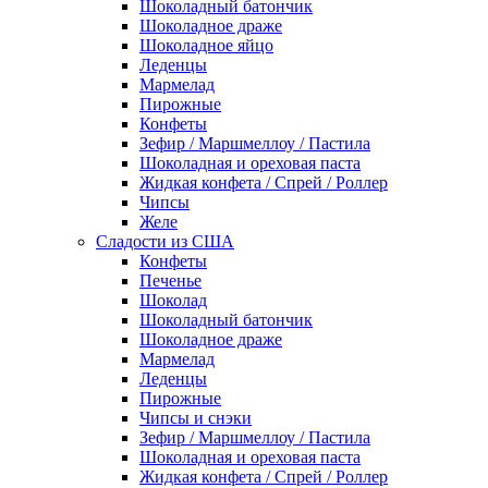
Шоколадный батончик
Шоколадное драже
Шоколадное яйцо
Леденцы
Мармелад
Пирожные
Конфеты
Зефир / Маршмеллоу / Пастила
Шоколадная и ореховая паста
Жидкая конфета / Спрей / Роллер
Чипсы
Желе
Сладости из США
Конфеты
Печенье
Шоколад
Шоколадный батончик
Шоколадное драже
Мармелад
Леденцы
Пирожные
Чипсы и снэки
Зефир / Маршмеллоу / Пастила
Шоколадная и ореховая паста
Жидкая конфета / Спрей / Роллер