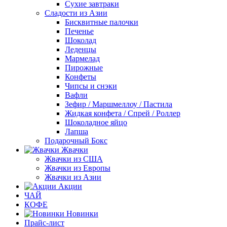
Сухие завтраки
Сладости из Азии
Бисквитные палочки
Печенье
Шоколад
Леденцы
Мармелад
Пирожные
Конфеты
Чипсы и снэки
Вафли
Зефир / Маршмеллоу / Пастила
Жидкая конфета / Спрей / Роллер
Шоколадное яйцо
Лапша
Подарочный Бокс
Жвачки
Жвачки из США
Жвачки из Европы
Жвачки из Азии
Акции
ЧАЙ
КОФЕ
Новинки
Прайс-лист