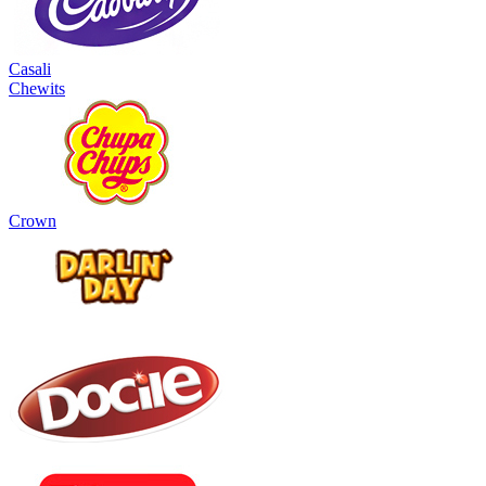
Casali
Chewits
Crown