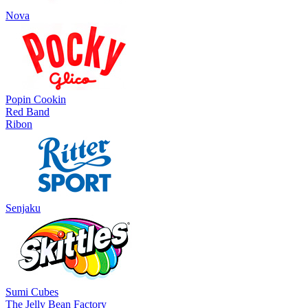
Nova
Popin Cookin
Red Band
Ribon
Senjaku
Sumi Cubes
The Jelly Bean Factory