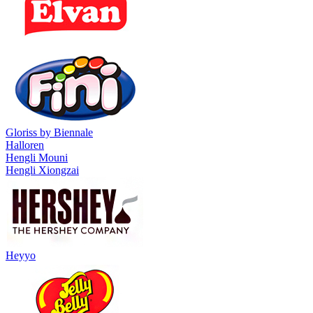
Gloriss by Biennale
Halloren
Hengli Mouni
Hengli Xiongzai
Heyyo