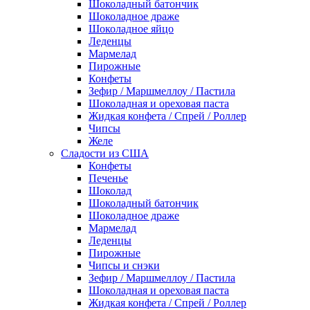
Шоколадный батончик
Шоколадное драже
Шоколадное яйцо
Леденцы
Мармелад
Пирожные
Конфеты
Зефир / Маршмеллоу / Пастила
Шоколадная и ореховая паста
Жидкая конфета / Спрей / Роллер
Чипсы
Желе
Сладости из США
Конфеты
Печенье
Шоколад
Шоколадный батончик
Шоколадное драже
Мармелад
Леденцы
Пирожные
Чипсы и снэки
Зефир / Маршмеллоу / Пастила
Шоколадная и ореховая паста
Жидкая конфета / Спрей / Роллер