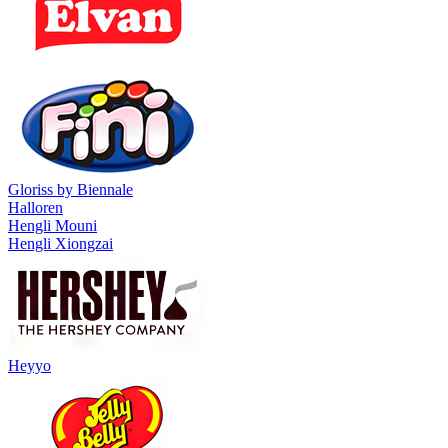
Gloriss by Biennale
Halloren
Hengli Mouni
Hengli Xiongzai
Heyyo