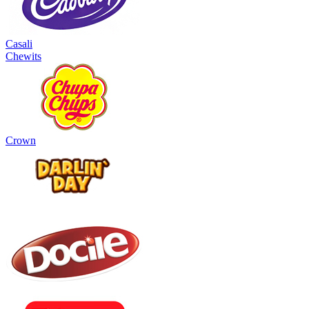
Casali
Chewits
Crown