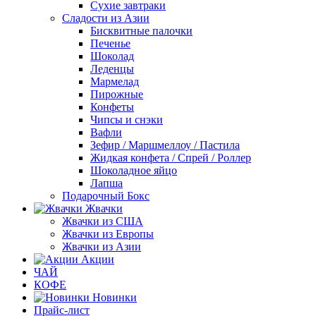
Сухие завтраки
Сладости из Азии
Бисквитные палочки
Печенье
Шоколад
Леденцы
Мармелад
Пирожные
Конфеты
Чипсы и снэки
Вафли
Зефир / Маршмеллоу / Пастила
Жидкая конфета / Спрей / Роллер
Шоколадное яйцо
Лапша
Подарочный Бокс
Жвачки
Жвачки из США
Жвачки из Европы
Жвачки из Азии
Акции
ЧАЙ
КОФЕ
Новинки
Прайс-лист