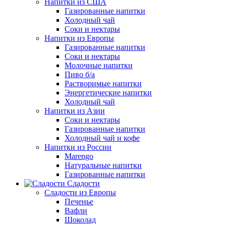
Напитки из США
Газированные напитки
Холодный чай
Соки и нектары
Напитки из Европы
Газированные напитки
Соки и нектары
Молочные напитки
Пиво б/а
Растворимые напитки
Энергетические напитки
Холодный чай
Напитки из Азии
Соки и нектары
Газированные напитки
Холодный чай и кофе
Напитки из России
Marengo
Натуральные напитки
Газированные напитки
Сладости
Сладости из Европы
Печенье
Вафли
Шоколад