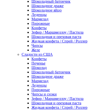
Шоколадный батончик
Шоколадное драже
Шоколадное яйцо
Леденцы
Мармелад
Пирожные
Конфеты
Зефир / Маршмеллоу / Пастила
Шоколадная и ореховая паста
Жидкая конфета / Спрей / Роллер
Чипсы
Желе
Сладости из США
Конфеты
Печенье
Шоколад
Шоколадный батончик
Шоколадное драже
Мармелад
Леденцы
Пирожные
Чипсы и снэки
Зефир / Маршмеллоу / Пастила
Шоколадная и ореховая паста
Жидкая конфета / Спрей / Роллер