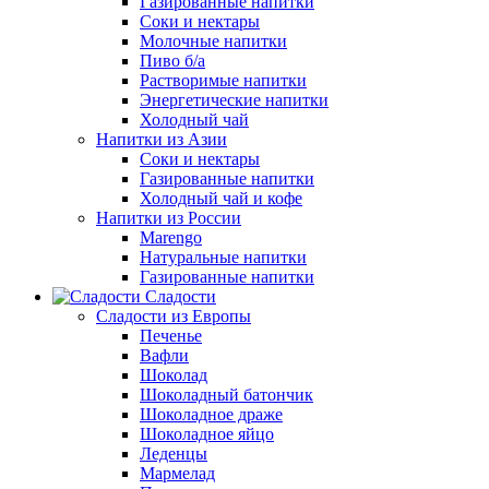
Газированные напитки
Соки и нектары
Молочные напитки
Пиво б/а
Растворимые напитки
Энергетические напитки
Холодный чай
Напитки из Азии
Соки и нектары
Газированные напитки
Холодный чай и кофе
Напитки из России
Marengo
Натуральные напитки
Газированные напитки
Сладости
Сладости из Европы
Печенье
Вафли
Шоколад
Шоколадный батончик
Шоколадное драже
Шоколадное яйцо
Леденцы
Мармелад