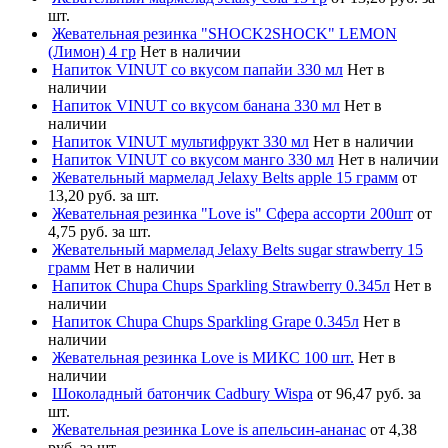
шт.
Жевательная резинка "SHOCK2SHOCK" LEMON
(Лимон) 4 гр
Нет в наличии
Напиток VINUT со вкусом папайи 330 мл
Нет в
наличии
Напиток VINUT со вкусом банана 330 мл
Нет в
наличии
Напиток VINUT мультифрукт 330 мл
Нет в наличии
Напиток VINUT со вкусом манго 330 мл
Нет в наличии
Жевательный мармелад Jelaxy Belts apple 15 грамм
от
13,20 руб. за шт.
Жевательная резинка "Love is" Сфера ассорти 200шт
от
4,75 руб. за шт.
Жевательный мармелад Jelaxy Belts sugar strawberry 15
грамм
Нет в наличии
Напиток Chupa Chups Sparkling Strawberry 0.345л
Нет в
наличии
Напиток Chupa Chups Sparkling Grape 0.345л
Нет в
наличии
Жевательная резинка Love is МИКС 100 шт.
Нет в
наличии
Шоколадный батончик Cadbury Wispa
от 96,47 руб. за
шт.
Жевательная резинка Love is апельсин-ананас
от 4,38
руб. за шт.