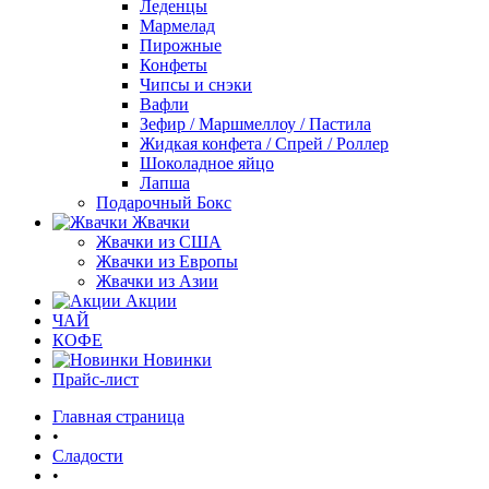
Леденцы
Мармелад
Пирожные
Конфеты
Чипсы и снэки
Вафли
Зефир / Маршмеллоу / Пастила
Жидкая конфета / Спрей / Роллер
Шоколадное яйцо
Лапша
Подарочный Бокс
Жвачки
Жвачки из США
Жвачки из Европы
Жвачки из Азии
Акции
ЧАЙ
КОФЕ
Новинки
Прайс-лист
Главная страница
•
Сладости
•