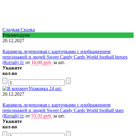
Сладкая Сказка
Рекомендуем
20.12.2027
Карамель леденцовая с карточками с изображением
персонажей и людей Sweet Candy Cards World football heroes
(Китай) 1г
от
16,00 руб.
за шт.
Укажите
кол-во
Упаковка 24 шт.
20.12.2027
Карамель леденцовая с карточками с изображением
персонажей и людей Sweet Candy Cards World football stars
(Китай) 1г
от
55,32 руб.
за шт.
Укажите
кол-во