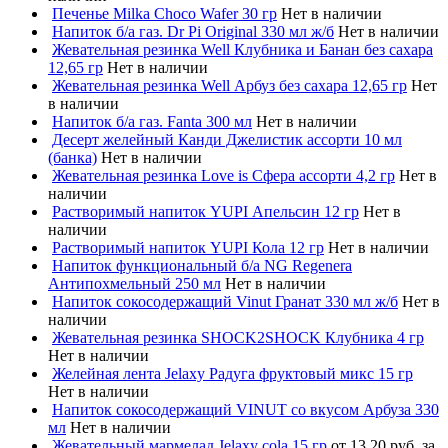
Печенье Milka Choco Wafer 30 гр
Нет в наличии
Напиток б/а газ. Dr Pi Original 330 мл ж/б
Нет в наличии
Жевательная резинка Well Клубника и Банан без сахара
12,65 гр
Нет в наличии
Жевательная резинка Well Арбуз без сахара 12,65 гр
Нет
в наличии
Напиток б/а газ. Fanta 300 мл
Нет в наличии
Десерт желейный Канди Джелистик ассорти 10 мл
(банка)
Нет в наличии
Жевательная резинка Love is Сфера ассорти 4,2 гр
Нет в
наличии
Растворимый напиток YUPI Апельсин 12 гр
Нет в
наличии
Растворимый напиток YUPI Кола 12 гр
Нет в наличии
Напиток функциональный б/а NG Regenera
Антипохмельный 250 мл
Нет в наличии
Напиток сокосодержащий Vinut Гранат 330 мл ж/б
Нет в
наличии
Жевательная резинка SHOCK2SHOCK Клубника 4 гр
Нет в наличии
Желейная лента Jelaxy Радуга фруктовый микс 15 гр
Нет в наличии
Напиток сокосодержащий VINUT со вкусом Арбуза 330
мл
Нет в наличии
Жевательный мармелад Jelaxy cola 15 гр
от 13,20 руб. за