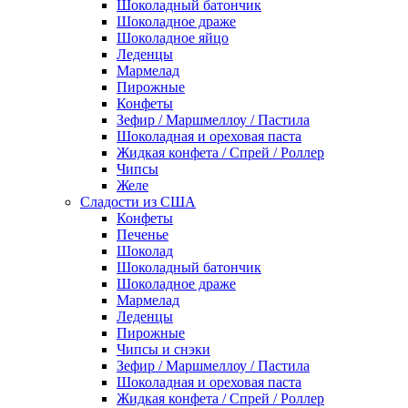
Шоколадный батончик
Шоколадное драже
Шоколадное яйцо
Леденцы
Мармелад
Пирожные
Конфеты
Зефир / Маршмеллоу / Пастила
Шоколадная и ореховая паста
Жидкая конфета / Спрей / Роллер
Чипсы
Желе
Сладости из США
Конфеты
Печенье
Шоколад
Шоколадный батончик
Шоколадное драже
Мармелад
Леденцы
Пирожные
Чипсы и снэки
Зефир / Маршмеллоу / Пастила
Шоколадная и ореховая паста
Жидкая конфета / Спрей / Роллер