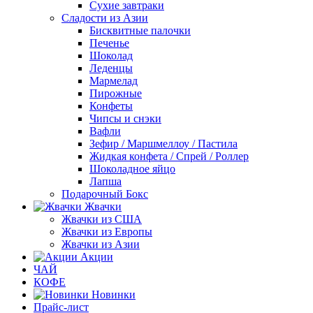
Сухие завтраки
Сладости из Азии
Бисквитные палочки
Печенье
Шоколад
Леденцы
Мармелад
Пирожные
Конфеты
Чипсы и снэки
Вафли
Зефир / Маршмеллоу / Пастила
Жидкая конфета / Спрей / Роллер
Шоколадное яйцо
Лапша
Подарочный Бокс
Жвачки
Жвачки из США
Жвачки из Европы
Жвачки из Азии
Акции
ЧАЙ
КОФЕ
Новинки
Прайс-лист