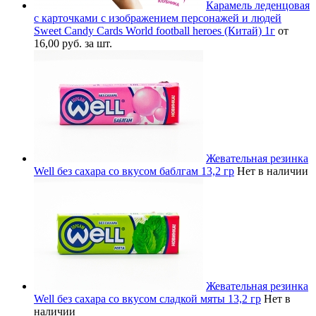
Карамель леденцовая
с карточками с изображением персонажей и людей
Sweet Candy Cards World football heroes (Китай) 1г
от
16,00 руб. за шт.
Жевательная резинка
Well без сахара со вкусом баблгам 13,2 гр
Нет в наличии
Жевательная резинка
Well без сахара со вкусом сладкой мяты 13,2 гр
Нет в
наличии