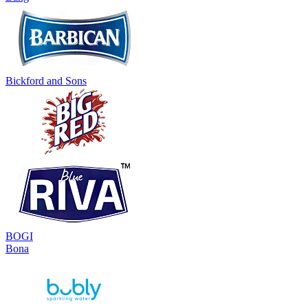
Bickford and Sons
BOGI
Bona