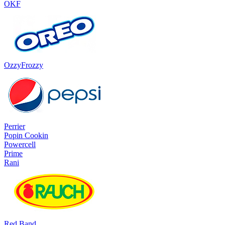
OKF
OzzyFrozzy
Perrier
Popin Cookin
Powercell
Prime
Rani
Red Band