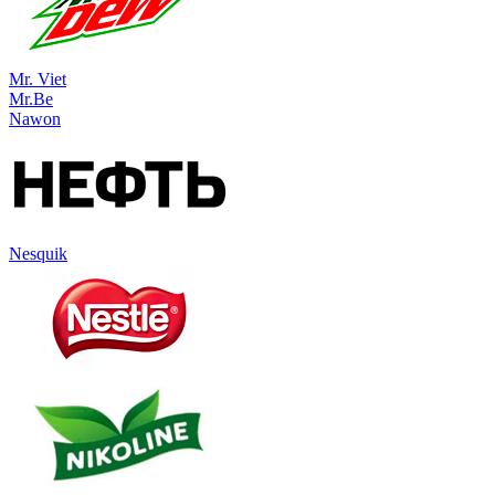
Mr. Viet
Mr.Be
Nawon
Nesquik