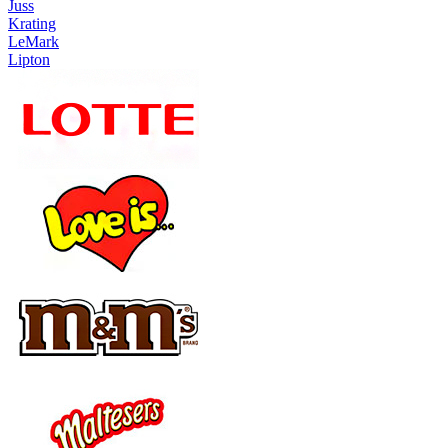
Juss
Krating
LeMark
Lipton