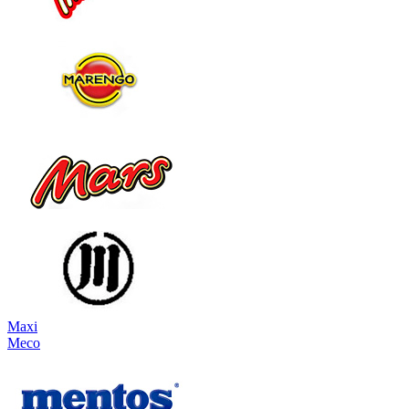
Maxi
Meco