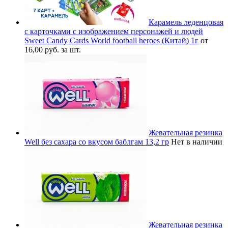
Карамель леденцовая
с карточками с изображением персонажей и людей
Sweet Candy Cards World football heroes (Китай) 1г
от
16,00 руб. за шт.
Жевательная резинка
Well без сахара со вкусом баблгам 13,2 гр
Нет в наличии
Жевательная резинка