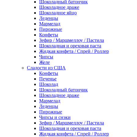
Шоколадный батончик
Шоколадное драже
Шоколадное яйцо
Леденцы
Мармелад
Пирожные
Конфеты
Зефир / Маршмеллоу / Пастила
Шоколадная и ореховая паста
Жидкая конфета / Спрей / Роллер
Чипсы
Желе
Сладости из США
Конфеты
Печенье
Шоколад
Шоколадный батончик
Шоколадное драже
Мармелад
Леденцы
Пирожные
Чипсы и снэки
Зефир / Маршмеллоу / Пастила
Шоколадная и ореховая паста
Жидкая конфета / Спрей / Роллер