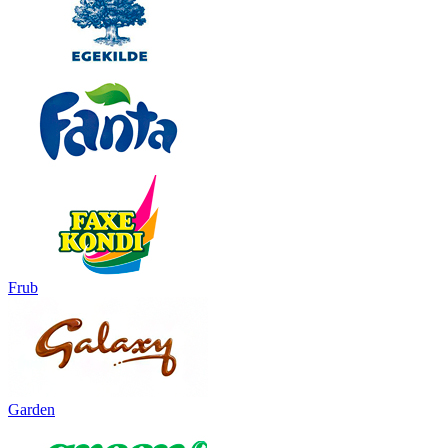
Frub
Garden