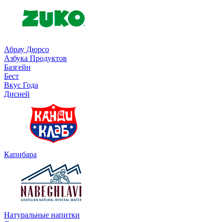
Абрау Дюрсо
Азбука Продуктов
Базгейн
Бест
Вкус Года
Дисней
Капибара
Натуральные напитки