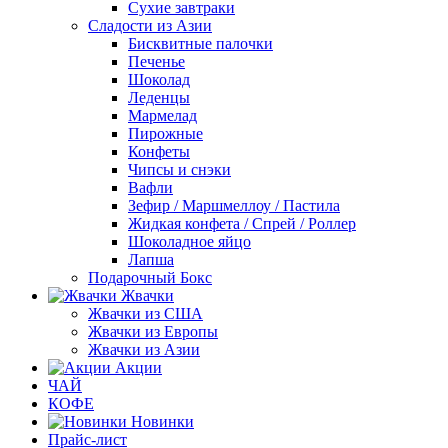
Сухие завтраки
Сладости из Азии
Бисквитные палочки
Печенье
Шоколад
Леденцы
Мармелад
Пирожные
Конфеты
Чипсы и снэки
Вафли
Зефир / Маршмеллоу / Пастила
Жидкая конфета / Спрей / Роллер
Шоколадное яйцо
Лапша
Подарочный Бокс
Жвачки
Жвачки из США
Жвачки из Европы
Жвачки из Азии
Акции
ЧАЙ
КОФЕ
Новинки
Прайс-лист