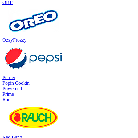
OKF
OzzyFrozzy
Perrier
Popin Cookin
Powercell
Prime
Rani
Red Band