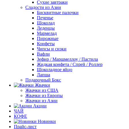
Сухие завтраки
Сладости из Азии
Бисквитные палочки
Печенье
Шоколад
Леденцы
Мармелад
Пирожные
Конфеты
Чипсы и снэки
Вафли
Зефир / Маршмеллоу / Пастила
Жидкая конфета / Спрей / Роллер
Шоколадное яйцо
Лапша
Подарочный Бокс
Жвачки
Жвачки из США
Жвачки из Европы
Жвачки из Азии
Акции
ЧАЙ
КОФЕ
Новинки
Прайс-лист