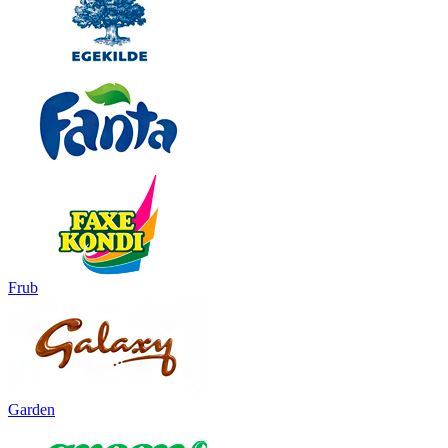
Frub
Garden