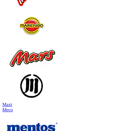
Maxi
Meco