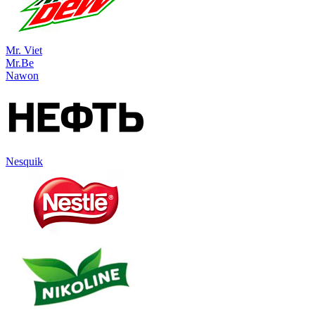
Mr. Viet
Mr.Be
Nawon
Nesquik