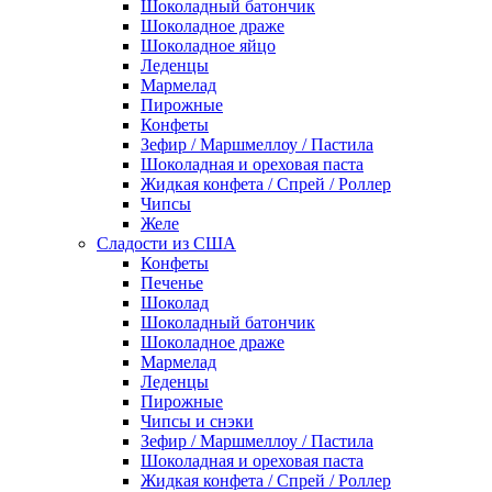
Шоколадный батончик
Шоколадное драже
Шоколадное яйцо
Леденцы
Мармелад
Пирожные
Конфеты
Зефир / Маршмеллоу / Пастила
Шоколадная и ореховая паста
Жидкая конфета / Спрей / Роллер
Чипсы
Желе
Сладости из США
Конфеты
Печенье
Шоколад
Шоколадный батончик
Шоколадное драже
Мармелад
Леденцы
Пирожные
Чипсы и снэки
Зефир / Маршмеллоу / Пастила
Шоколадная и ореховая паста
Жидкая конфета / Спрей / Роллер