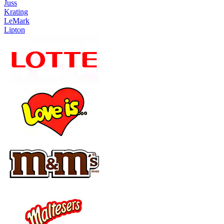
Juss
Krating
LeMark
Lipton