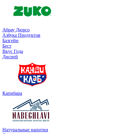
Абрау Дюрсо
Азбука Продуктов
Базгейн
Бест
Вкус Года
Дисней
Капибара
Натуральные напитки