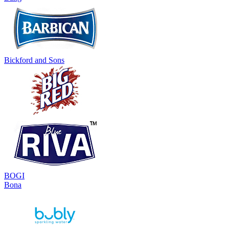
Bickford and Sons
BOGI
Bona