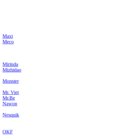
Maxi
Meco
Mirinda
Mizhidao
Monster
Mr. Viet
Mr.Be
Nawon
Nesquik
OKF