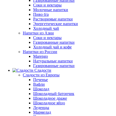
Газированные напитки
Соки и нектары
Молочные напитки
Пиво б/а
Растворимые напитки
Энергетические напитки
Холодный чай
Напитки из Азии
Соки и нектары
Газированные напитки
Холодный чай и кофе
Напитки из России
Marengo
Натуральные напитки
Газированные напитки
Сладости
Сладости из Европы
Печенье
Вафли
Шоколад
Шоколадный батончик
Шоколадное драже
Шоколадное яйцо
Леденцы
Мармелад