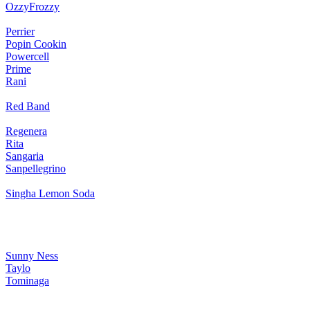
OzzyFrozzy
Perrier
Popin Cookin
Powercell
Prime
Rani
Red Band
Regenera
Rita
Sangaria
Sanpellegrino
Singha Lemon Soda
Sunny Ness
Taylo
Tominaga