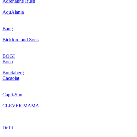
Adrenaline Rush
AquAlania
Bang
Bickford and Sons
BOGI
Bona
Bundaberg
Cacaolat
Capri-Sun
CLEVER MAMA
Dr Pi