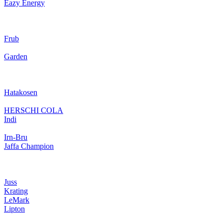
Eazy Energy
Frub
Garden
Hatakosen
HERSCHI COLA
Indi
Irn-Bru
Jaffa Champion
Juss
Krating
LeMark
Lipton