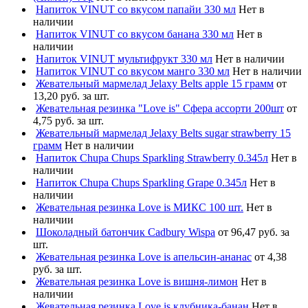
Напиток VINUT со вкусом папайи 330 мл
Нет в
наличии
Напиток VINUT со вкусом банана 330 мл
Нет в
наличии
Напиток VINUT мультифрукт 330 мл
Нет в наличии
Напиток VINUT со вкусом манго 330 мл
Нет в наличии
Жевательный мармелад Jelaxy Belts apple 15 грамм
от
13,20 руб. за шт.
Жевательная резинка "Love is" Сфера ассорти 200шт
от
4,75 руб. за шт.
Жевательный мармелад Jelaxy Belts sugar strawberry 15
грамм
Нет в наличии
Напиток Chupa Chups Sparkling Strawberry 0.345л
Нет в
наличии
Напиток Chupa Chups Sparkling Grape 0.345л
Нет в
наличии
Жевательная резинка Love is МИКС 100 шт.
Нет в
наличии
Шоколадный батончик Cadbury Wispa
от 96,47 руб. за
шт.
Жевательная резинка Love is апельсин-ананас
от 4,38
руб. за шт.
Жевательная резинка Love is вишня-лимон
Нет в
наличии
Жевательная резинка Love is клубника-банан
Нет в