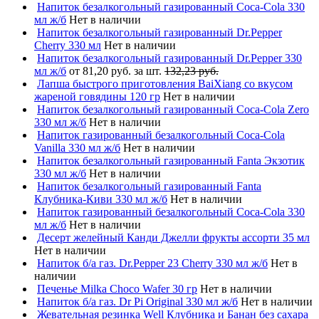
Напиток безалкогольный газированный Coca-Cola 330
мл ж/б
Нет в наличии
Напиток безалкогольный газированный Dr.Pepper
Cherry 330 мл
Нет в наличии
Напиток безалкогольный газированный Dr.Pepper 330
мл ж/б
от 81,20 руб. за шт.
132,23 руб.
Лапша быстрого приготовления BaiXiang со вкусом
жареной говядины 120 гр
Нет в наличии
Напиток безалкогольный газированный Coca-Cola Zero
330 мл ж/б
Нет в наличии
Напиток газированный безалкогольный Coca-Cola
Vanilla 330 мл ж/б
Нет в наличии
Напиток безалкогольный газированный Fanta Экзотик
330 мл ж/б
Нет в наличии
Напиток безалкогольный газированный Fanta
Клубника-Киви 330 мл ж/б
Нет в наличии
Напиток газированный безалкогольный Coca-Cola 330
мл ж/б
Нет в наличии
Десерт желейный Канди Джелли фрукты ассорти 35 мл
Нет в наличии
Напиток б/а газ. Dr.Pepper 23 Cherry 330 мл ж/б
Нет в
наличии
Печенье Milka Choco Wafer 30 гр
Нет в наличии
Напиток б/а газ. Dr Pi Original 330 мл ж/б
Нет в наличии
Жевательная резинка Well Клубника и Банан без сахара