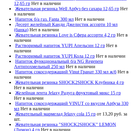
12,65 гр
Нет в наличии
Жевательная резинка Well Арбуз без сахара 12,65 гр
Нет
в наличии
Напиток б/а газ. Fanta 300 мл
Нет в наличии
Десерт желейный Канди Джелистик ассорти 10 мл
(банка)
Нет в наличии
Жевательная резинка Love is Сфера ассорти 4,2 гр
Нет в
наличии
Растворимый напиток YUPI Апельсин 12 гр
Нет в
наличии
Растворимый напиток YUPI Кола 12 гр
Нет в наличии
Напиток функциональный б/а NG Regenera
Антипохмельный 250 мл
Нет в наличии
Напиток сокосодержащий Vinut Гранат 330 мл ж/б
Нет в
наличии
Жевательная резинка SHOCK2SHOCK Клубника 4 гр
Нет в наличии
Желейная лента Jelaxy Радуга фруктовый микс 15 гр
Нет в наличии
Напиток сокосодержащий VINUT со вкусом Арбуза 330
мл
Нет в наличии
Жевательный мармелад Jelaxy cola 15 гр
от 13,20 руб. за
шт.
Жевательная резинка "SHOCK2SHOCK" LEMON
(Лимон) 4 гр
Нет в наличии