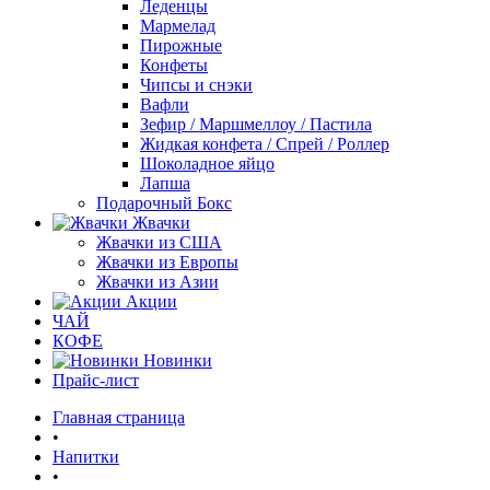
Леденцы
Мармелад
Пирожные
Конфеты
Чипсы и снэки
Вафли
Зефир / Маршмеллоу / Пастила
Жидкая конфета / Спрей / Роллер
Шоколадное яйцо
Лапша
Подарочный Бокс
Жвачки
Жвачки из США
Жвачки из Европы
Жвачки из Азии
Акции
ЧАЙ
КОФЕ
Новинки
Прайс-лист
Главная страница
•
Напитки
•