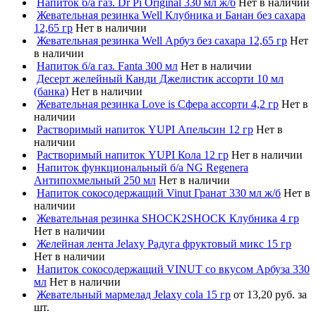
Напиток б/а газ. Dr Pi Original 330 мл ж/б
Нет в наличии
Жевательная резинка Well Клубника и Банан без сахара
12,65 гр
Нет в наличии
Жевательная резинка Well Арбуз без сахара 12,65 гр
Нет
в наличии
Напиток б/а газ. Fanta 300 мл
Нет в наличии
Десерт желейный Канди Джелистик ассорти 10 мл
(банка)
Нет в наличии
Жевательная резинка Love is Сфера ассорти 4,2 гр
Нет в
наличии
Растворимый напиток YUPI Апельсин 12 гр
Нет в
наличии
Растворимый напиток YUPI Кола 12 гр
Нет в наличии
Напиток функциональный б/а NG Regenera
Антипохмельный 250 мл
Нет в наличии
Напиток сокосодержащий Vinut Гранат 330 мл ж/б
Нет в
наличии
Жевательная резинка SHOCK2SHOCK Клубника 4 гр
Нет в наличии
Желейная лента Jelaxy Радуга фруктовый микс 15 гр
Нет в наличии
Напиток сокосодержащий VINUT со вкусом Арбуза 330
мл
Нет в наличии
Жевательный мармелад Jelaxy cola 15 гр
от 13,20 руб. за
шт.