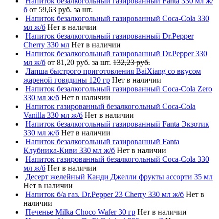
Напиток безалкогольный газированный Fanta 330 мл ж/
б
от 59,63 руб. за шт.
Напиток безалкогольный газированный Coca-Cola 330
мл ж/б
Нет в наличии
Напиток безалкогольный газированный Dr.Pepper
Cherry 330 мл
Нет в наличии
Напиток безалкогольный газированный Dr.Pepper 330
мл ж/б
от 81,20 руб. за шт.
132,23 руб.
Лапша быстрого приготовления BaiXiang со вкусом
жареной говядины 120 гр
Нет в наличии
Напиток безалкогольный газированный Coca-Cola Zero
330 мл ж/б
Нет в наличии
Напиток газированный безалкогольный Coca-Cola
Vanilla 330 мл ж/б
Нет в наличии
Напиток безалкогольный газированный Fanta Экзотик
330 мл ж/б
Нет в наличии
Напиток безалкогольный газированный Fanta
Клубника-Киви 330 мл ж/б
Нет в наличии
Напиток газированный безалкогольный Coca-Cola 330
мл ж/б
Нет в наличии
Десерт желейный Канди Джелли фрукты ассорти 35 мл
Нет в наличии
Напиток б/а газ. Dr.Pepper 23 Cherry 330 мл ж/б
Нет в
наличии
Печенье Milka Choco Wafer 30 гр
Нет в наличии