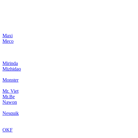
Maxi
Meco
Mirinda
Mizhidao
Monster
Mr. Viet
Mr.Be
Nawon
Nesquik
OKF