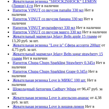
Жевательная резинка "SHOCK2SHOCK" LEMON
(Лимон) 4 гр
Нет в наличии
Напиток VINUT со вкусом папайи 330 мл
Нет в
наличии
Напиток VINUT со вкусом банана 330 мл
Нет в
наличии
Напиток VINUT мультифрукт 330 мл
Нет в наличии
Напиток VINUT со вкусом манго 330 мл
Нет в наличии
Жевательный мармелад Jelaxy Belts apple 15 грамм
от
13,20 руб. за шт.
Жевательная резинка "Love is" Сфера ассорти 200шт
от
4,75 руб. за шт.
Жевательный мармелад Jelaxy Belts sugar strawberry 15
грамм
Нет в наличии
Напиток Chupa Chups Sparkling Strawberry 0.345л
Нет в
наличии
Напиток Chupa Chups Sparkling Grape 0.345л
Нет в
наличии
Жевательная резинка Love is МИКС 100 шт.
Нет в
наличии
Шоколадный батончик Cadbury Wispa
от 96,47 руб. за
шт.
Жевательная резинка Love is апельсин-ананас
от 4,38
руб. за шт.
Жевательная резинка Love is вишня-лимон
Нет в