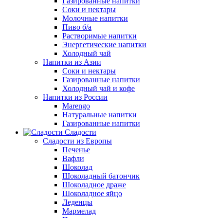
Газированные напитки
Соки и нектары
Молочные напитки
Пиво б/а
Растворимые напитки
Энергетические напитки
Холодный чай
Напитки из Азии
Соки и нектары
Газированные напитки
Холодный чай и кофе
Напитки из России
Marengo
Натуральные напитки
Газированные напитки
Сладости
Сладости из Европы
Печенье
Вафли
Шоколад
Шоколадный батончик
Шоколадное драже
Шоколадное яйцо
Леденцы
Мармелад