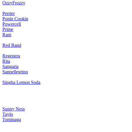
OzzyFrozzy
Perrier
Popin Cookin
Powercell
Prime
Rani
Red Band
Regenera
Rita
Sangaria
Sanpellegrino
Singha Lemon Soda
Sunny Ness
Taylo
Tominaga