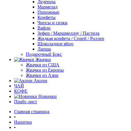
Леденцы
Мармелад
Пирожные
Конфеты
Чипсы и снэки
Вафли
Зефир / Маршмеллоу / Пастила
Жидкая конфета / Спрей / Роллер
Шоколадное яйцо
Лапша
Подарочный Бокс
Жвачки
Жвачки из США
Жвачки из Европы
Жвачки из Азии
Акции
ЧАЙ
КОФЕ
Новинки
Прайс-лист
Главная страница
•
Напитки
•