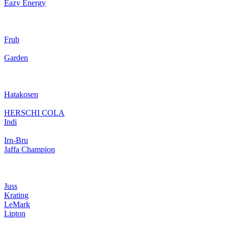
Eazy Energy
Frub
Garden
Hatakosen
HERSCHI COLA
Indi
Irn-Bru
Jaffa Champion
Juss
Krating
LeMark
Lipton