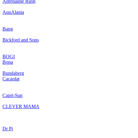
Adrenaline Rush
AquAlania
Bang
Bickford and Sons
BOGI
Bona
Bundaberg
Cacaolat
Capri-Sun
CLEVER MAMA
Dr Pi