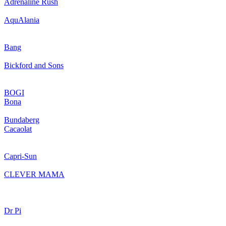
Adrenaline Rush
AquAlania
Bang
Bickford and Sons
BOGI
Bona
Bundaberg
Cacaolat
Capri-Sun
CLEVER MAMA
Dr Pi