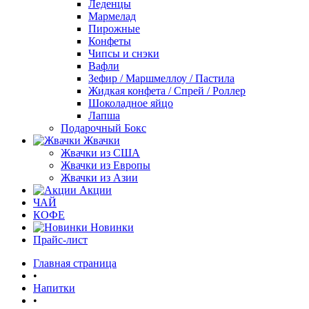
Леденцы
Мармелад
Пирожные
Конфеты
Чипсы и снэки
Вафли
Зефир / Маршмеллоу / Пастила
Жидкая конфета / Спрей / Роллер
Шоколадное яйцо
Лапша
Подарочный Бокс
Жвачки
Жвачки из США
Жвачки из Европы
Жвачки из Азии
Акции
ЧАЙ
КОФЕ
Новинки
Прайс-лист
Главная страница
•
Напитки
•