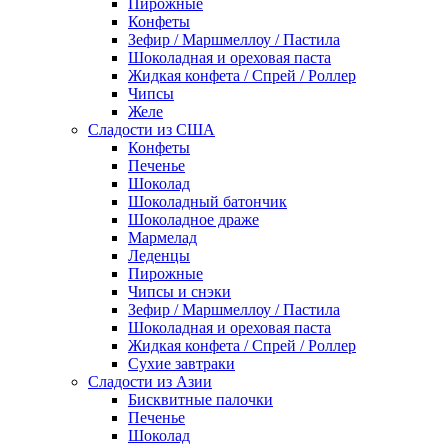
Пирожные
Конфеты
Зефир / Маршмеллоу / Пастила
Шоколадная и ореховая паста
Жидкая конфета / Спрей / Роллер
Чипсы
Желе
Сладости из США
Конфеты
Печенье
Шоколад
Шоколадный батончик
Шоколадное драже
Мармелад
Леденцы
Пирожные
Чипсы и снэки
Зефир / Маршмеллоу / Пастила
Шоколадная и ореховая паста
Жидкая конфета / Спрей / Роллер
Сухие завтраки
Сладости из Азии
Бисквитные палочки
Печенье
Шоколад