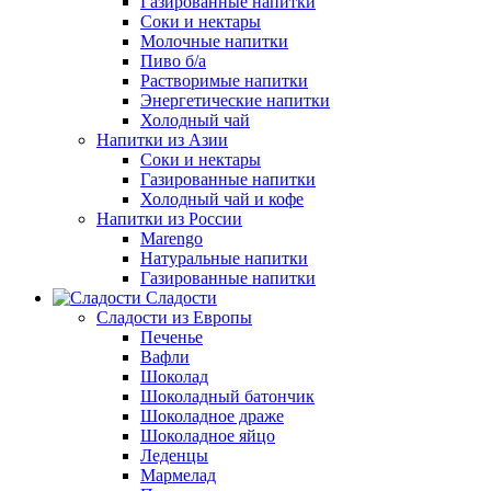
Газированные напитки
Соки и нектары
Молочные напитки
Пиво б/а
Растворимые напитки
Энергетические напитки
Холодный чай
Напитки из Азии
Соки и нектары
Газированные напитки
Холодный чай и кофе
Напитки из России
Marengo
Натуральные напитки
Газированные напитки
Сладости
Сладости из Европы
Печенье
Вафли
Шоколад
Шоколадный батончик
Шоколадное драже
Шоколадное яйцо
Леденцы
Мармелад