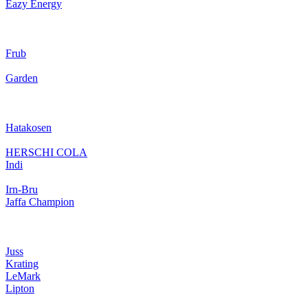
Eazy Energy
Frub
Garden
Hatakosen
HERSCHI COLA
Indi
Irn-Bru
Jaffa Champion
Juss
Krating
LeMark
Lipton