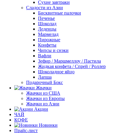
Сухие завтраки
Сладости из Азии
Бисквитные палочки
Печенье
Шоколад
Леденцы
Мармелад
Пирожные
Конфеты
Чипсы и снэки
Вафли
Зефир / Маршмеллоу / Пастила
Жидкая конфета / Спрей / Роллер
Шоколадное яйцо
Лапша
Подарочный Бокс
Жвачки
Жвачки из США
Жвачки из Европы
Жвачки из Азии
Акции
ЧАЙ
КОФЕ
Новинки
Прайс-лист