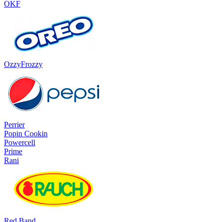
OKF
OzzyFrozzy
Perrier
Popin Cookin
Powercell
Prime
Rani
Red Band