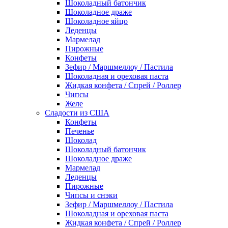
Шоколадный батончик
Шоколадное драже
Шоколадное яйцо
Леденцы
Мармелад
Пирожные
Конфеты
Зефир / Маршмеллоу / Пастила
Шоколадная и ореховая паста
Жидкая конфета / Спрей / Роллер
Чипсы
Желе
Сладости из США
Конфеты
Печенье
Шоколад
Шоколадный батончик
Шоколадное драже
Мармелад
Леденцы
Пирожные
Чипсы и снэки
Зефир / Маршмеллоу / Пастила
Шоколадная и ореховая паста
Жидкая конфета / Спрей / Роллер