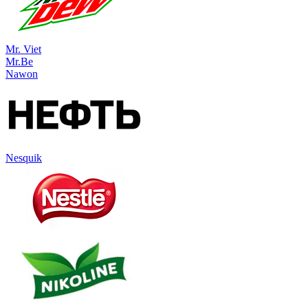
Mr. Viet
Mr.Be
Nawon
Nesquik