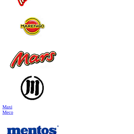
Maxi
Meco