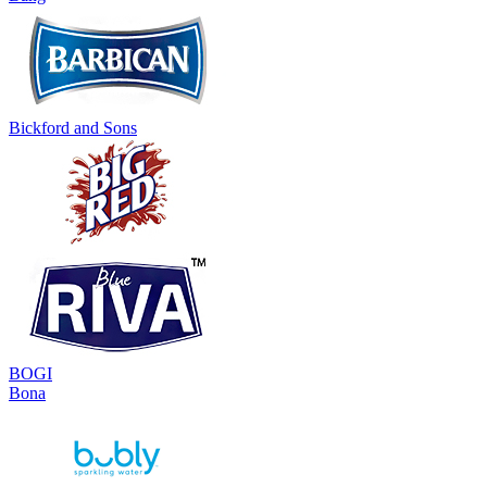
Bickford and Sons
BOGI
Bona