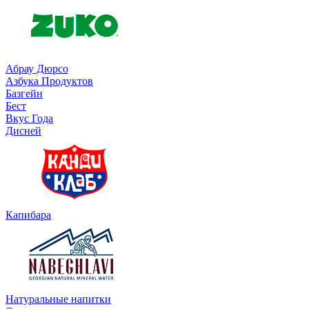
Абрау Дюрсо
Азбука Продуктов
Базгейн
Бест
Вкус Года
Дисней
Капибара
Натуральные напитки