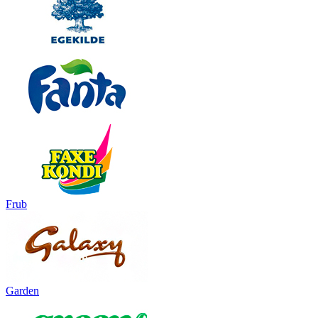
Frub
Garden