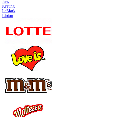
Juss
Krating
LeMark
Lipton