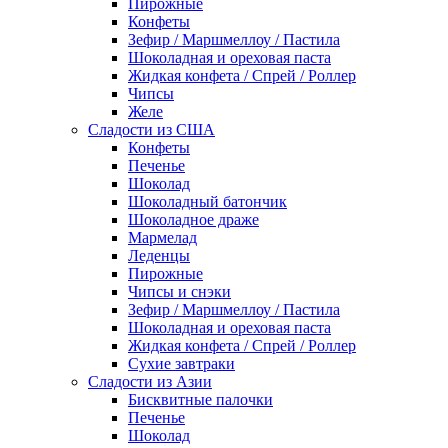
Пирожные
Конфеты
Зефир / Маршмеллоу / Пастила
Шоколадная и ореховая паста
Жидкая конфета / Спрей / Роллер
Чипсы
Желе
Сладости из США
Конфеты
Печенье
Шоколад
Шоколадный батончик
Шоколадное драже
Мармелад
Леденцы
Пирожные
Чипсы и снэки
Зефир / Маршмеллоу / Пастила
Шоколадная и ореховая паста
Жидкая конфета / Спрей / Роллер
Сухие завтраки
Сладости из Азии
Бисквитные палочки
Печенье
Шоколад