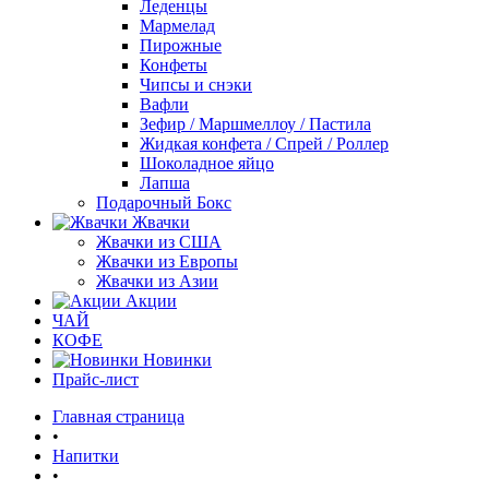
Леденцы
Мармелад
Пирожные
Конфеты
Чипсы и снэки
Вафли
Зефир / Маршмеллоу / Пастила
Жидкая конфета / Спрей / Роллер
Шоколадное яйцо
Лапша
Подарочный Бокс
Жвачки
Жвачки из США
Жвачки из Европы
Жвачки из Азии
Акции
ЧАЙ
КОФЕ
Новинки
Прайс-лист
Главная страница
•
Напитки
•