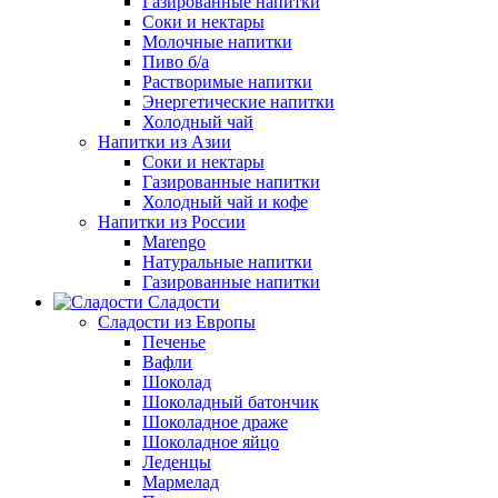
Газированные напитки
Соки и нектары
Молочные напитки
Пиво б/а
Растворимые напитки
Энергетические напитки
Холодный чай
Напитки из Азии
Соки и нектары
Газированные напитки
Холодный чай и кофе
Напитки из России
Marengo
Натуральные напитки
Газированные напитки
Сладости
Сладости из Европы
Печенье
Вафли
Шоколад
Шоколадный батончик
Шоколадное драже
Шоколадное яйцо
Леденцы
Мармелад