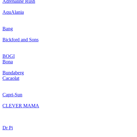
Adrenaline Rush
AquAlania
Bang
Bickford and Sons
BOGI
Bona
Bundaberg
Cacaolat
Capri-Sun
CLEVER MAMA
Dr Pi