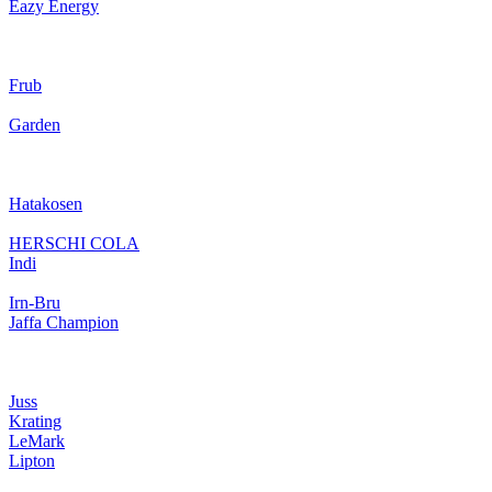
Eazy Energy
Frub
Garden
Hatakosen
HERSCHI COLA
Indi
Irn-Bru
Jaffa Champion
Juss
Krating
LeMark
Lipton