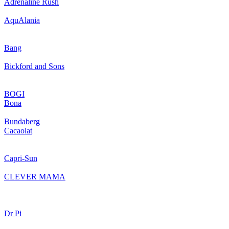
Adrenaline Rush
AquAlania
Bang
Bickford and Sons
BOGI
Bona
Bundaberg
Cacaolat
Capri-Sun
CLEVER MAMA
Dr Pi