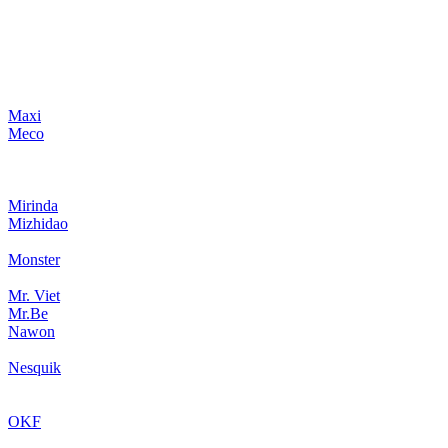
Maxi
Meco
Mirinda
Mizhidao
Monster
Mr. Viet
Mr.Be
Nawon
Nesquik
OKF