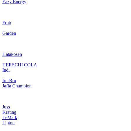
Eazy Energy
Frub
Garden
Hatakosen
HERSCHI COLA
Indi
Irn-Bru
Jaffa Champion
Juss
Krating
LeMark
Lipton