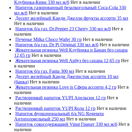
Клубника-Киви 330 мл ж/б
Нет в наличии
Напиток газированный безалкогольный Coca-Cola 330
мл ж/б
Нет в наличии
Десерт желейный Канди Джелли фрукты ассорти 35 мл
Нет в наличии
Напиток б/а газ. Dr.Pepper 23 Cherry 330 мл ж/б
Нет в
наличии
Печенье Milka Choco Wafer 30 гр
Нет в наличии
Напиток б/а газ. Dr Pi Original 330 мл ж/б
Нет в наличии
Жевательная резинка Well Клубника и Банан без сахара
12,65 гр
Нет в наличии
Жевательная резинка Well Арбуз без сахара 12,65 гр
Нет
в наличии
Напиток б/а газ. Fanta 300 мл
Нет в наличии
Десерт желейный Канди Джелистик ассорти 10 мл
(банка)
Нет в наличии
Жевательная резинка Love is Сфера ассорти 4,2 гр
Нет в
наличии
Растворимый напиток YUPI Апельсин 12 гр
Нет в
наличии
Растворимый напиток YUPI Кола 12 гр
Нет в наличии
Напиток функциональный б/а NG Regenera
Антипохмельный 250 мл
Нет в наличии
Напиток сокосодержащий Vinut Гранат 330 мл ж/б
Нет в
наличии