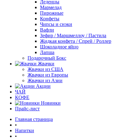
Леденцы
Мармелад
Пирожные
Конфеты
Чипсы и снэки
Вафли
Зефир / Маршмеллоу / Пастила
Жидкая конфета / Спрей / Роллер
Шоколадное яйцо
Лапша
Подарочный Бокс
Жвачки
Жвачки из США
Жвачки из Европы
Жвачки из Азии
Акции
ЧАЙ
КОФЕ
Новинки
Прайс-лист
Главная страница
•
Напитки
•