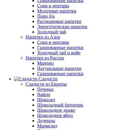
Газированные напитки
Соки и нектары
Молочные напитки
Пиво б/а
Растворимые напитки
Энергетические напитки
Холодный чай
Напитки из Азии
Соки и нектары
Газированные напитки
Холодный чай и кофе
Напитки из России
Marengo
Натуральные напитки
Газированные напитки
Сладости
Сладости из Европы
Печенье
Вафли
Шоколад
Шоколадный батончик
Шоколадное драже
Шоколадное яйцо
Леденцы
Мармелад