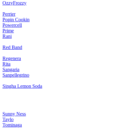
OzzyFrozzy
Perrier
Popin Cookin
Powercell
Prime
Rani
Red Band
Regenera
Rita
Sangaria
Sanpellegrino
Singha Lemon Soda
Sunny Ness
Taylo
Tominaga