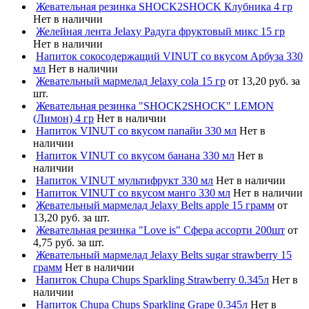
Жевательная резинка SHOCK2SHOCK Клубника 4 гр
Нет в наличии
Желейная лента Jelaxy Радуга фруктовый микс 15 гр
Нет в наличии
Напиток сокосодержащий VINUT со вкусом Арбуза 330
мл
Нет в наличии
Жевательный мармелад Jelaxy cola 15 гр
от 13,20 руб. за
шт.
Жевательная резинка "SHOCK2SHOCK" LEMON
(Лимон) 4 гр
Нет в наличии
Напиток VINUT со вкусом папайи 330 мл
Нет в
наличии
Напиток VINUT со вкусом банана 330 мл
Нет в
наличии
Напиток VINUT мультифрукт 330 мл
Нет в наличии
Напиток VINUT со вкусом манго 330 мл
Нет в наличии
Жевательный мармелад Jelaxy Belts apple 15 грамм
от
13,20 руб. за шт.
Жевательная резинка "Love is" Сфера ассорти 200шт
от
4,75 руб. за шт.
Жевательный мармелад Jelaxy Belts sugar strawberry 15
грамм
Нет в наличии
Напиток Chupa Chups Sparkling Strawberry 0.345л
Нет в
наличии
Напиток Chupa Chups Sparkling Grape 0.345л
Нет в