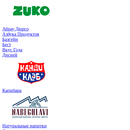
Абрау Дюрсо
Азбука Продуктов
Базгейн
Бест
Вкус Года
Дисней
Капибара
Натуральные напитки