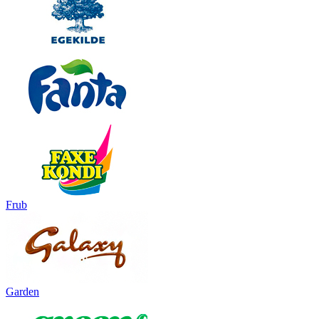
Frub
Garden