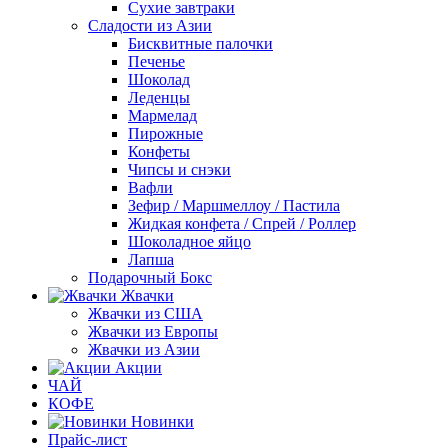
Сухие завтраки
Сладости из Азии
Бисквитные палочки
Печенье
Шоколад
Леденцы
Мармелад
Пирожные
Конфеты
Чипсы и снэки
Вафли
Зефир / Маршмеллоу / Пастила
Жидкая конфета / Спрей / Роллер
Шоколадное яйцо
Лапша
Подарочный Бокс
Жвачки
Жвачки из США
Жвачки из Европы
Жвачки из Азии
Акции
ЧАЙ
КОФЕ
Новинки
Прайс-лист