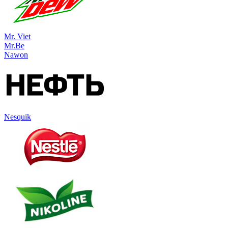
Mr. Viet
Mr.Be
Nawon
Nesquik