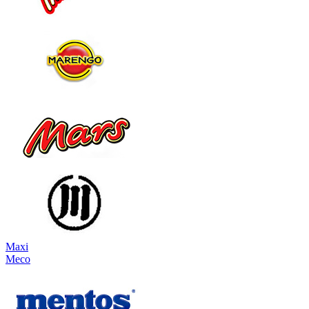
Maxi
Meco