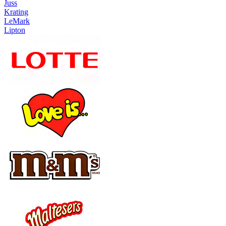
Juss
Krating
LeMark
Lipton