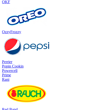
OKF
OzzyFrozzy
Perrier
Popin Cookin
Powercell
Prime
Rani
Red Band