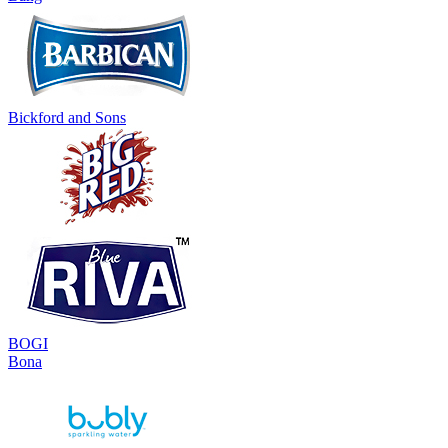
Bickford and Sons
BOGI
Bona