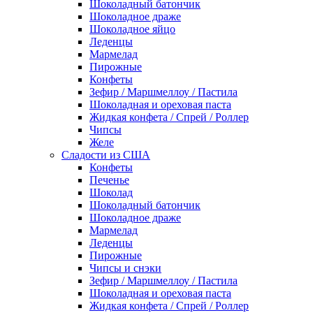
Шоколадный батончик
Шоколадное драже
Шоколадное яйцо
Леденцы
Мармелад
Пирожные
Конфеты
Зефир / Маршмеллоу / Пастила
Шоколадная и ореховая паста
Жидкая конфета / Спрей / Роллер
Чипсы
Желе
Сладости из США
Конфеты
Печенье
Шоколад
Шоколадный батончик
Шоколадное драже
Мармелад
Леденцы
Пирожные
Чипсы и снэки
Зефир / Маршмеллоу / Пастила
Шоколадная и ореховая паста
Жидкая конфета / Спрей / Роллер