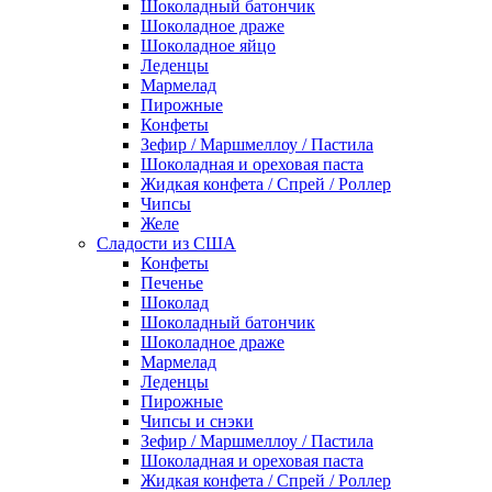
Шоколадный батончик
Шоколадное драже
Шоколадное яйцо
Леденцы
Мармелад
Пирожные
Конфеты
Зефир / Маршмеллоу / Пастила
Шоколадная и ореховая паста
Жидкая конфета / Спрей / Роллер
Чипсы
Желе
Сладости из США
Конфеты
Печенье
Шоколад
Шоколадный батончик
Шоколадное драже
Мармелад
Леденцы
Пирожные
Чипсы и снэки
Зефир / Маршмеллоу / Пастила
Шоколадная и ореховая паста
Жидкая конфета / Спрей / Роллер