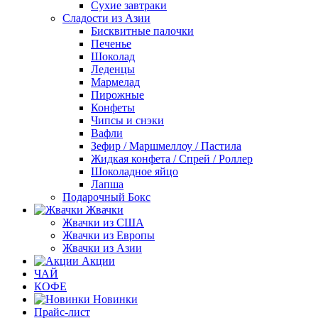
Сухие завтраки
Сладости из Азии
Бисквитные палочки
Печенье
Шоколад
Леденцы
Мармелад
Пирожные
Конфеты
Чипсы и снэки
Вафли
Зефир / Маршмеллоу / Пастила
Жидкая конфета / Спрей / Роллер
Шоколадное яйцо
Лапша
Подарочный Бокс
Жвачки
Жвачки из США
Жвачки из Европы
Жвачки из Азии
Акции
ЧАЙ
КОФЕ
Новинки
Прайс-лист