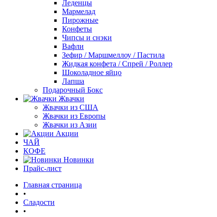
Леденцы
Мармелад
Пирожные
Конфеты
Чипсы и снэки
Вафли
Зефир / Маршмеллоу / Пастила
Жидкая конфета / Спрей / Роллер
Шоколадное яйцо
Лапша
Подарочный Бокс
Жвачки
Жвачки из США
Жвачки из Европы
Жвачки из Азии
Акции
ЧАЙ
КОФЕ
Новинки
Прайс-лист
Главная страница
•
Сладости
•