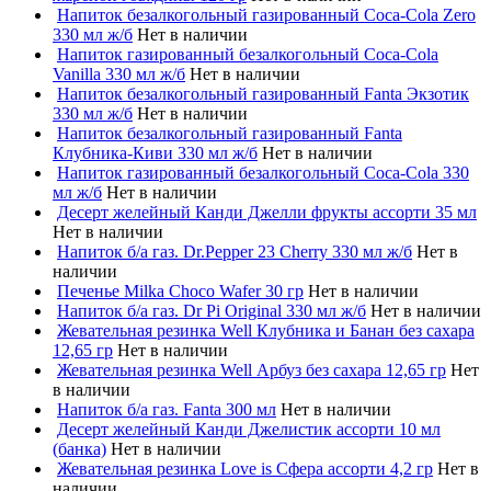
Напиток безалкогольный газированный Coca-Cola Zero
330 мл ж/б
Нет в наличии
Напиток газированный безалкогольный Coca-Cola
Vanilla 330 мл ж/б
Нет в наличии
Напиток безалкогольный газированный Fanta Экзотик
330 мл ж/б
Нет в наличии
Напиток безалкогольный газированный Fanta
Клубника-Киви 330 мл ж/б
Нет в наличии
Напиток газированный безалкогольный Coca-Cola 330
мл ж/б
Нет в наличии
Десерт желейный Канди Джелли фрукты ассорти 35 мл
Нет в наличии
Напиток б/а газ. Dr.Pepper 23 Cherry 330 мл ж/б
Нет в
наличии
Печенье Milka Choco Wafer 30 гр
Нет в наличии
Напиток б/а газ. Dr Pi Original 330 мл ж/б
Нет в наличии
Жевательная резинка Well Клубника и Банан без сахара
12,65 гр
Нет в наличии
Жевательная резинка Well Арбуз без сахара 12,65 гр
Нет
в наличии
Напиток б/а газ. Fanta 300 мл
Нет в наличии
Десерт желейный Канди Джелистик ассорти 10 мл
(банка)
Нет в наличии
Жевательная резинка Love is Сфера ассорти 4,2 гр
Нет в
наличии