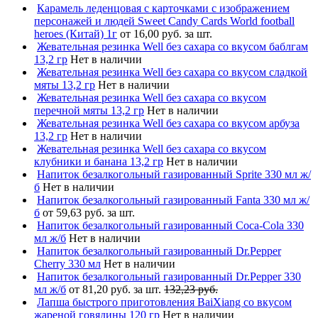
Карамель леденцовая с карточками с изображением
персонажей и людей Sweet Candy Cards World football
heroes (Китай) 1г
от 16,00 руб. за шт.
Жевательная резинка Well без сахара со вкусом баблгам
13,2 гр
Нет в наличии
Жевательная резинка Well без сахара со вкусом сладкой
мяты 13,2 гр
Нет в наличии
Жевательная резинка Well без сахара со вкусом
перечной мяты 13,2 гр
Нет в наличии
Жевательная резинка Well без сахара со вкусом арбуза
13,2 гр
Нет в наличии
Жевательная резинка Well без сахара со вкусом
клубники и банана 13,2 гр
Нет в наличии
Напиток безалкогольный газированный Sprite 330 мл ж/
б
Нет в наличии
Напиток безалкогольный газированный Fanta 330 мл ж/
б
от 59,63 руб. за шт.
Напиток безалкогольный газированный Coca-Cola 330
мл ж/б
Нет в наличии
Напиток безалкогольный газированный Dr.Pepper
Cherry 330 мл
Нет в наличии
Напиток безалкогольный газированный Dr.Pepper 330
мл ж/б
от 81,20 руб. за шт.
132,23 руб.
Лапша быстрого приготовления BaiXiang со вкусом
жареной говядины 120 гр
Нет в наличии