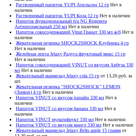
Растворимый напиток YUPI Апельсин 12 гр
Нет в
наличии
Растворимый напиток YUPI Кола 12 гр
Нет в наличии
Напиток функциональный б/а NG Regenera
Антипохмельный 250 мл
Нет в наличии
Напиток сокосодержащий Vinut Гранат 330 мл ж/б
Нет в
наличии
Жевательная резинка SHOCK2SHOCK Клубника 4 гр
Нет в наличии
Желейная лента Jelaxy Радуга фруктовый микс 15 гр
Нет в наличии
Напиток сокосодержащий VINUT со вкусом Арбуза 330
мл
Нет в наличии
Жевательный мармелад Jelaxy cola 15 гр
от 13,20 руб. за
шт.
Жевательная резинка "SHOCK2SHOCK" LEMON
(Лимон) 4 гр
Нет в наличии
Напиток VINUT со вкусом папайи 330 мл
Нет в
наличии
Напиток VINUT со вкусом банана 330 мл
Нет в
наличии
Напиток VINUT мультифрукт 330 мл
Нет в наличии
Напиток VINUT со вкусом манго 330 мл
Нет в наличии
Жевательный мармелад Jelaxy Belts apple 15 грамм
от
13,20 руб. за шт.