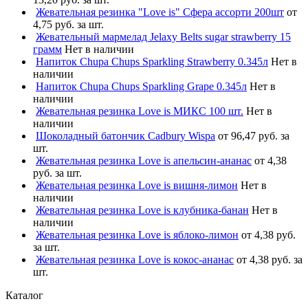
Жевательная резинка "Love is" Сфера ассорти 200шт
от
4,75 руб. за шт.
Жевательный мармелад Jelaxy Belts sugar strawberry 15
грамм
Нет в наличии
Напиток Chupa Chups Sparkling Strawberry 0.345л
Нет в
наличии
Напиток Chupa Chups Sparkling Grape 0.345л
Нет в
наличии
Жевательная резинка Love is МИКС 100 шт.
Нет в
наличии
Шоколадный батончик Cadbury Wispa
от 96,47 руб. за
шт.
Жевательная резинка Love is апельсин-ананас
от 4,38
руб. за шт.
Жевательная резинка Love is вишня-лимон
Нет в
наличии
Жевательная резинка Love is клубника-банан
Нет в
наличии
Жевательная резинка Love is яблоко-лимон
от 4,38 руб.
за шт.
Жевательная резинка Love is кокос-ананас
от 4,38 руб. за
шт.
Каталог