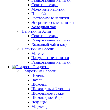
Газированные напитки
Соки и нектары
Молочные напитки
Пиво б/а
Растворимые напитки
Энергетические напитки
Холодный чай
Напитки из Азии
Соки и нектары
Газированные напитки
Холодный чай и кофе
Напитки из России
Marengo
Натуральные напитки
Газированные напитки
Сладости
Сладости из Европы
Печенье
Вафли
Шоколад
Шоколадный батончик
Шоколадное драже
Шоколадное яйцо
Леденцы
Мармелад