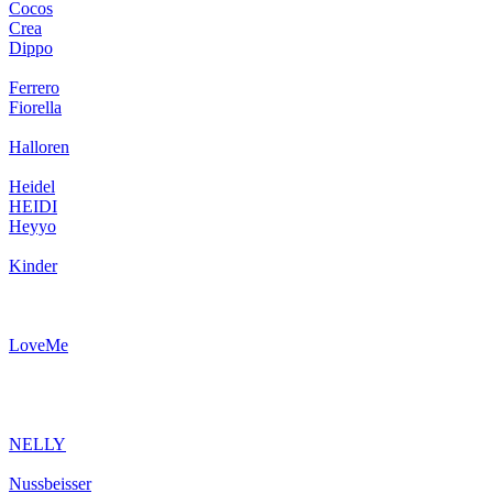
Cocos
Crea
Dippo
Ferrero
Fiorella
Halloren
Heidel
HEIDI
Heyyo
Kinder
LoveMe
NELLY
Nussbeisser