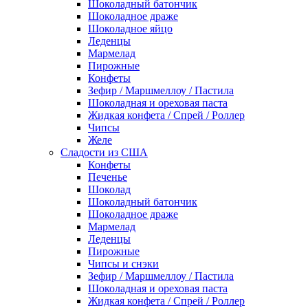
Шоколадный батончик
Шоколадное драже
Шоколадное яйцо
Леденцы
Мармелад
Пирожные
Конфеты
Зефир / Маршмеллоу / Пастила
Шоколадная и ореховая паста
Жидкая конфета / Спрей / Роллер
Чипсы
Желе
Сладости из США
Конфеты
Печенье
Шоколад
Шоколадный батончик
Шоколадное драже
Мармелад
Леденцы
Пирожные
Чипсы и снэки
Зефир / Маршмеллоу / Пастила
Шоколадная и ореховая паста
Жидкая конфета / Спрей / Роллер