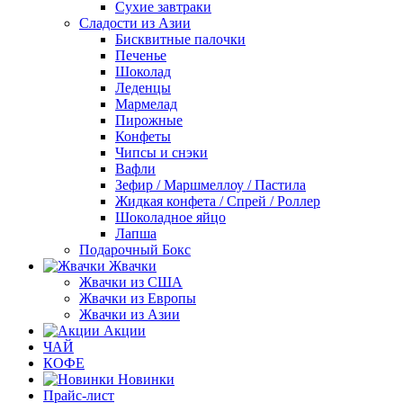
Сухие завтраки
Сладости из Азии
Бисквитные палочки
Печенье
Шоколад
Леденцы
Мармелад
Пирожные
Конфеты
Чипсы и снэки
Вафли
Зефир / Маршмеллоу / Пастила
Жидкая конфета / Спрей / Роллер
Шоколадное яйцо
Лапша
Подарочный Бокс
Жвачки
Жвачки из США
Жвачки из Европы
Жвачки из Азии
Акции
ЧАЙ
КОФЕ
Новинки
Прайс-лист