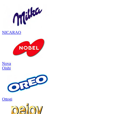
NICARAO
Nova
Oishi
Ottogi