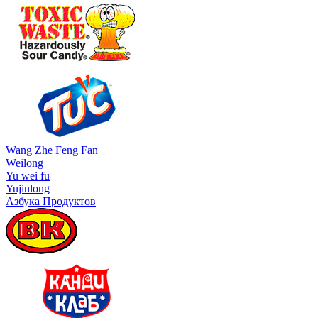
Wang Zhe Feng Fan
Weilong
Yu wei fu
Yujinlong
Азбука Продуктов