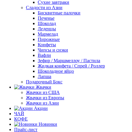
Сухие завтраки
Сладости из Азии
Бисквитные палочки
Печенье
Шоколад
Леденцы
Мармелад
Пирожные
Конфеты
Чипсы и снэки
Вафли
Зефир / Маршмеллоу / Пастила
Жидкая конфета / Спрей / Роллер
Шоколадное яйцо
Лапша
Подарочный Бокс
Жвачки
Жвачки из США
Жвачки из Европы
Жвачки из Азии
Акции
ЧАЙ
КОФЕ
Новинки
Прайс-лист