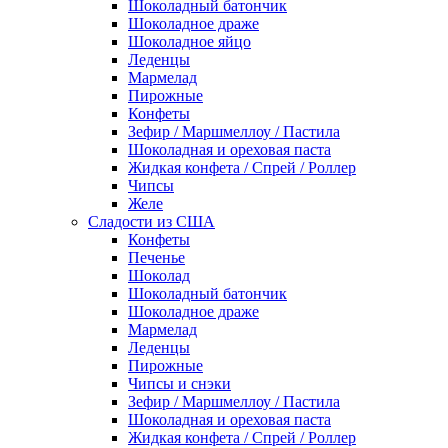
Шоколадный батончик
Шоколадное драже
Шоколадное яйцо
Леденцы
Мармелад
Пирожные
Конфеты
Зефир / Маршмеллоу / Пастила
Шоколадная и ореховая паста
Жидкая конфета / Спрей / Роллер
Чипсы
Желе
Сладости из США
Конфеты
Печенье
Шоколад
Шоколадный батончик
Шоколадное драже
Мармелад
Леденцы
Пирожные
Чипсы и снэки
Зефир / Маршмеллоу / Пастила
Шоколадная и ореховая паста
Жидкая конфета / Спрей / Роллер