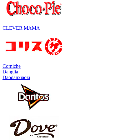
CLEVER MAMA
Corniche
Dangjia
Daodanxiaozi