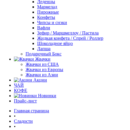
Леденцы
Мармелад
Пирожные
Конфеты
Чипсы и снэки
Вафли
Зефир / Маршмеллоу / Пастила
Жидкая конфета / Спрей / Роллер
Шоколадное яйцо
Лапша
Подарочный Бокс
Жвачки
Жвачки из США
Жвачки из Европы
Жвачки из Азии
Акции
ЧАЙ
КОФЕ
Новинки
Прайс-лист
Главная страница
•
Сладости
•