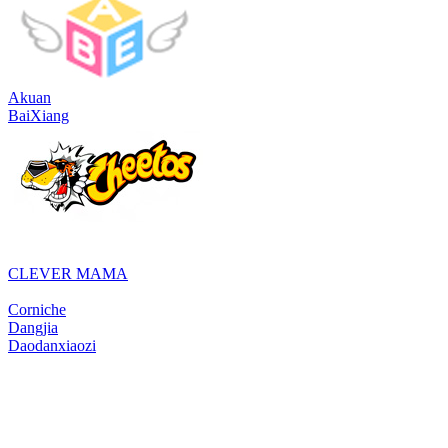
Akuan
BaiXiang
CLEVER MAMA
Corniche
Dangjia
Daodanxiaozi