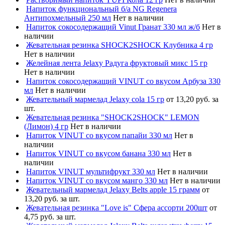
Напиток функциональный б/а NG Regenera
Антипохмельный 250 мл
Нет в наличии
Напиток сокосодержащий Vinut Гранат 330 мл ж/б
Нет в
наличии
Жевательная резинка SHOCK2SHOCK Клубника 4 гр
Нет в наличии
Желейная лента Jelaxy Радуга фруктовый микс 15 гр
Нет в наличии
Напиток сокосодержащий VINUT со вкусом Арбуза 330
мл
Нет в наличии
Жевательный мармелад Jelaxy cola 15 гр
от 13,20 руб. за
шт.
Жевательная резинка "SHOCK2SHOCK" LEMON
(Лимон) 4 гр
Нет в наличии
Напиток VINUT со вкусом папайи 330 мл
Нет в
наличии
Напиток VINUT со вкусом банана 330 мл
Нет в
наличии
Напиток VINUT мультифрукт 330 мл
Нет в наличии
Напиток VINUT со вкусом манго 330 мл
Нет в наличии
Жевательный мармелад Jelaxy Belts apple 15 грамм
от
13,20 руб. за шт.
Жевательная резинка "Love is" Сфера ассорти 200шт
от
4,75 руб. за шт.