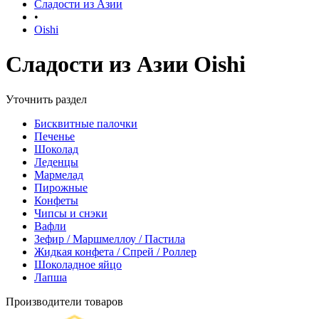
Сладости из Азии
•
Oishi
Сладости из Азии Oishi
Уточнить раздел
Бисквитные палочки
Печенье
Шоколад
Леденцы
Мармелад
Пирожные
Конфеты
Чипсы и снэки
Вафли
Зефир / Маршмеллоу / Пастила
Жидкая конфета / Спрей / Роллер
Шоколадное яйцо
Лапша
Производители товаров