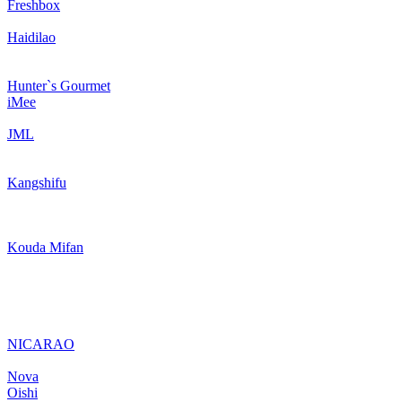
Freshbox
Haidilao
Hunter`s Gourmet
iMee
JML
Kangshifu
Kouda Mifan
NICARAO
Nova
Oishi