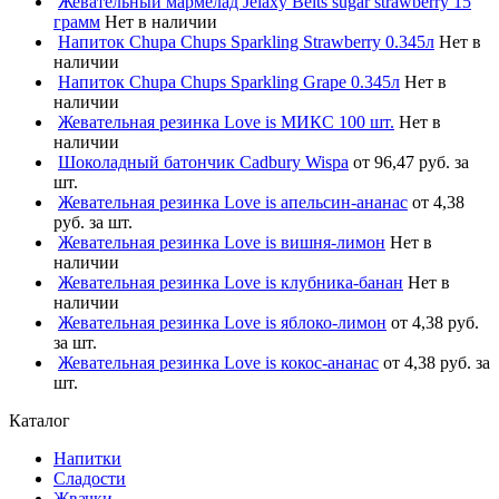
Жевательный мармелад Jelaxy Belts sugar strawberry 15
грамм
Нет в наличии
Напиток Chupa Chups Sparkling Strawberry 0.345л
Нет в
наличии
Напиток Chupa Chups Sparkling Grape 0.345л
Нет в
наличии
Жевательная резинка Love is МИКС 100 шт.
Нет в
наличии
Шоколадный батончик Cadbury Wispa
от 96,47 руб. за
шт.
Жевательная резинка Love is апельсин-ананас
от 4,38
руб. за шт.
Жевательная резинка Love is вишня-лимон
Нет в
наличии
Жевательная резинка Love is клубника-банан
Нет в
наличии
Жевательная резинка Love is яблоко-лимон
от 4,38 руб.
за шт.
Жевательная резинка Love is кокос-ананас
от 4,38 руб. за
шт.
Каталог
Напитки
Сладости
Жвачки