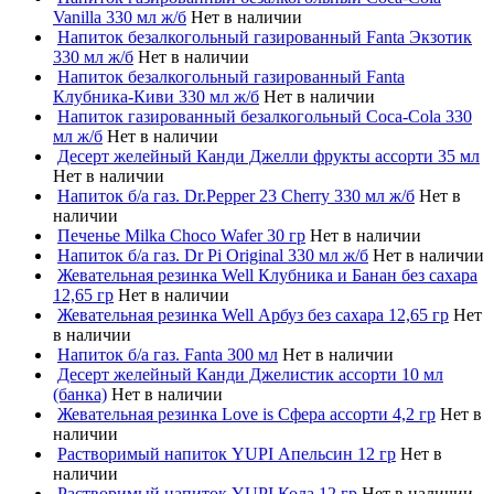
Vanilla 330 мл ж/б
Нет в наличии
Напиток безалкогольный газированный Fanta Экзотик
330 мл ж/б
Нет в наличии
Напиток безалкогольный газированный Fanta
Клубника-Киви 330 мл ж/б
Нет в наличии
Напиток газированный безалкогольный Coca-Cola 330
мл ж/б
Нет в наличии
Десерт желейный Канди Джелли фрукты ассорти 35 мл
Нет в наличии
Напиток б/а газ. Dr.Pepper 23 Cherry 330 мл ж/б
Нет в
наличии
Печенье Milka Choco Wafer 30 гр
Нет в наличии
Напиток б/а газ. Dr Pi Original 330 мл ж/б
Нет в наличии
Жевательная резинка Well Клубника и Банан без сахара
12,65 гр
Нет в наличии
Жевательная резинка Well Арбуз без сахара 12,65 гр
Нет
в наличии
Напиток б/а газ. Fanta 300 мл
Нет в наличии
Десерт желейный Канди Джелистик ассорти 10 мл
(банка)
Нет в наличии
Жевательная резинка Love is Сфера ассорти 4,2 гр
Нет в
наличии
Растворимый напиток YUPI Апельсин 12 гр
Нет в
наличии
Растворимый напиток YUPI Кола 12 гр
Нет в наличии