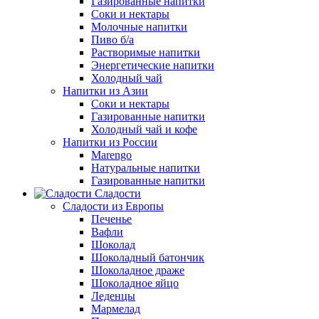
Газированные напитки
Соки и нектары
Молочные напитки
Пиво б/а
Растворимые напитки
Энергетические напитки
Холодный чай
Напитки из Азии
Соки и нектары
Газированные напитки
Холодный чай и кофе
Напитки из России
Marengo
Натуральные напитки
Газированные напитки
Сладости
Сладости из Европы
Печенье
Вафли
Шоколад
Шоколадный батончик
Шоколадное драже
Шоколадное яйцо
Леденцы
Мармелад