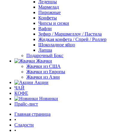
Леденцы
Мармелад
Пирожные
Конфеты
Чипсы и снэки
Вафли
Зефир / Маршмеллоу / Пастила
Жидкая конфета / Спрей / Роллер
Шоколадное яйцо
Лапша
Подарочный Бокс
Жвачки
Жвачки из США
Жвачки из Европы
Жвачки из Азии
Акции
ЧАЙ
КОФЕ
Новинки
Прайс-лист
Главная страница
•
Сладости
•