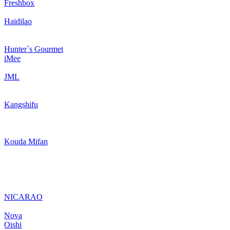
Freshbox
Haidilao
Hunter`s Gourmet
iMee
JML
Kangshifu
Kouda Mifan
NICARAO
Nova
Oishi