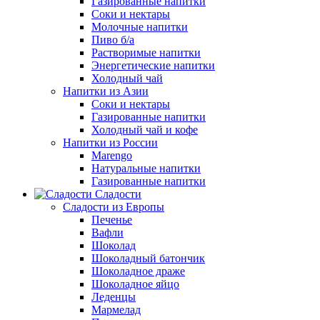
Газированные напитки
Соки и нектары
Молочные напитки
Пиво б/а
Растворимые напитки
Энергетические напитки
Холодный чай
Напитки из Азии
Соки и нектары
Газированные напитки
Холодный чай и кофе
Напитки из России
Marengo
Натуральные напитки
Газированные напитки
Сладости
Сладости из Европы
Печенье
Вафли
Шоколад
Шоколадный батончик
Шоколадное драже
Шоколадное яйцо
Леденцы
Мармелад