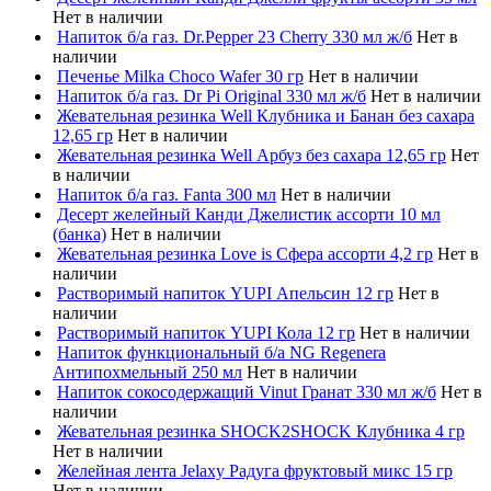
Нет в наличии
Напиток б/а газ. Dr.Pepper 23 Cherry 330 мл ж/б
Нет в
наличии
Печенье Milka Choco Wafer 30 гр
Нет в наличии
Напиток б/а газ. Dr Pi Original 330 мл ж/б
Нет в наличии
Жевательная резинка Well Клубника и Банан без сахара
12,65 гр
Нет в наличии
Жевательная резинка Well Арбуз без сахара 12,65 гр
Нет
в наличии
Напиток б/а газ. Fanta 300 мл
Нет в наличии
Десерт желейный Канди Джелистик ассорти 10 мл
(банка)
Нет в наличии
Жевательная резинка Love is Сфера ассорти 4,2 гр
Нет в
наличии
Растворимый напиток YUPI Апельсин 12 гр
Нет в
наличии
Растворимый напиток YUPI Кола 12 гр
Нет в наличии
Напиток функциональный б/а NG Regenera
Антипохмельный 250 мл
Нет в наличии
Напиток сокосодержащий Vinut Гранат 330 мл ж/б
Нет в
наличии
Жевательная резинка SHOCK2SHOCK Клубника 4 гр
Нет в наличии
Желейная лента Jelaxy Радуга фруктовый микс 15 гр
Нет в наличии