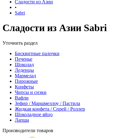
Сладости из Азии
•
Sabri
Сладости из Азии Sabri
Уточнить раздел
Бисквитные палочки
Печенье
Шоколад
Леденцы
Мармелад
Пирожные
Конфеты
Чипсы и снэки
Вафли
Зефир / Маршмеллоу / Пастила
Жидкая конфета / Спрей / Роллер
Шоколадное яйцо
Лапша
Производители товаров