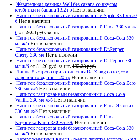
Жевательная резинка Well без сахара со вкусом
клубники и банана 13,2 гр
Нет в наличии
Напиток безалкогольный газированный Sprite 330 мл ж/
б
Нет в наличии
Напиток безалкогольный газированный Fanta 330 мл ж/
б
от 59,63 руб. за шт.
Напиток безалкогольный газированный Coca-Cola 330
мл ж/б
Нет в наличии
Напиток безалкогольный газированный Dr.Pepper
Cherry 330 мл
Нет в наличии
Напиток безалкогольный газированный Dr.Pepper 330
мл ж/б
от 81,20 руб. за шт.
132,23 руб.
Лапша быстрого приготовления BaiXiang со вкусом
жареной говядины 120 гр
Нет в наличии
Напиток безалкогольный газированный Coca-Cola Zero
330 мл ж/б
Нет в наличии
Напиток газированный безалкогольный Coca-Cola
Vanilla 330 мл ж/б
Нет в наличии
Напиток безалкогольный газированный Fanta Экзотик
330 мл ж/б
Нет в наличии
Напиток безалкогольный газированный Fanta
Клубника-Киви 330 мл ж/б
Нет в наличии
Напиток газированный безалкогольный Coca-Cola 330
мл ж/б
Нет в наличии
Десерт желейный Канди Джелли фрукты ассорти 35 мл