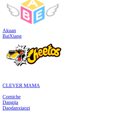
Akuan
BaiXiang
CLEVER MAMA
Corniche
Dangjia
Daodanxiaozi