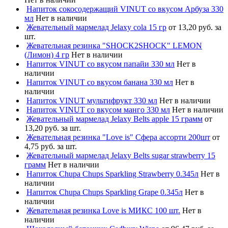
Напиток сокосодержащий VINUT со вкусом Арбуза 330
мл
Нет в наличии
Жевательный мармелад Jelaxy cola 15 гр
от 13,20 руб. за
шт.
Жевательная резинка "SHOCK2SHOCK" LEMON
(Лимон) 4 гр
Нет в наличии
Напиток VINUT со вкусом папайи 330 мл
Нет в
наличии
Напиток VINUT со вкусом банана 330 мл
Нет в
наличии
Напиток VINUT мультифрукт 330 мл
Нет в наличии
Напиток VINUT со вкусом манго 330 мл
Нет в наличии
Жевательный мармелад Jelaxy Belts apple 15 грамм
от
13,20 руб. за шт.
Жевательная резинка "Love is" Сфера ассорти 200шт
от
4,75 руб. за шт.
Жевательный мармелад Jelaxy Belts sugar strawberry 15
грамм
Нет в наличии
Напиток Chupa Chups Sparkling Strawberry 0.345л
Нет в
наличии
Напиток Chupa Chups Sparkling Grape 0.345л
Нет в
наличии
Жевательная резинка Love is МИКС 100 шт.
Нет в
наличии