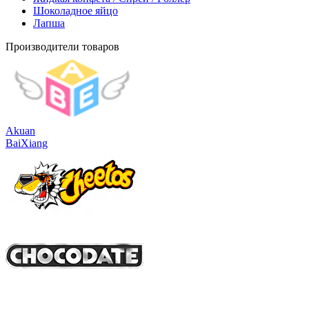
Шоколадное яйцо
Лапша
Производители товаров
Akuan
BaiXiang