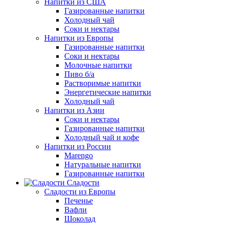
Напитки из США
Газированные напитки
Холодный чай
Соки и нектары
Напитки из Европы
Газированные напитки
Соки и нектары
Молочные напитки
Пиво б/а
Растворимые напитки
Энергетические напитки
Холодный чай
Напитки из Азии
Соки и нектары
Газированные напитки
Холодный чай и кофе
Напитки из России
Marengo
Натуральные напитки
Газированные напитки
Сладости
Сладости из Европы
Печенье
Вафли
Шоколад