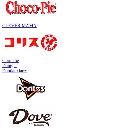
CLEVER MAMA
Corniche
Dangjia
Daodanxiaozi