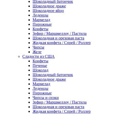
Шоколадный батончик
Шоколадное драже
Шоколадное яйцо
Леденцы
Мармелад
Пирожные
Конфеты
Зефир / Маршмеллоу / Пастила
Шоколадная и ореховая паста
Жидкая конфета / Спрей / Роллер
Чипсы
Желе
Сладости из США
Конфеты
Печенье
Шоколад
Шоколадный батончик
Шоколадное драже
Мармелад
Леденцы
Пирожные
Чипсы и снэки
Зефир / Маршмеллоу / Пастила
Шоколадная и ореховая паста
Жидкая конфета / Спрей / Роллер