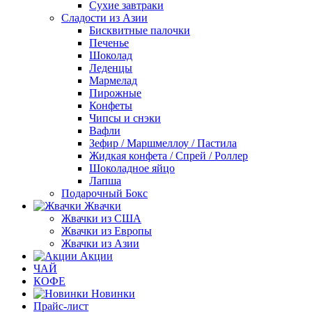
Сухие завтраки
Сладости из Азии
Бисквитные палочки
Печенье
Шоколад
Леденцы
Мармелад
Пирожные
Конфеты
Чипсы и снэки
Вафли
Зефир / Маршмеллоу / Пастила
Жидкая конфета / Спрей / Роллер
Шоколадное яйцо
Лапша
Подарочный Бокс
Жвачки
Жвачки из США
Жвачки из Европы
Жвачки из Азии
Акции
ЧАЙ
КОФЕ
Новинки
Прайс-лист