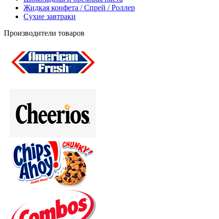
Жидкая конфета / Спрей / Роллер
Сухие завтраки
Производители товаров