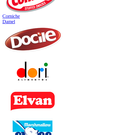
Corniche
Damel