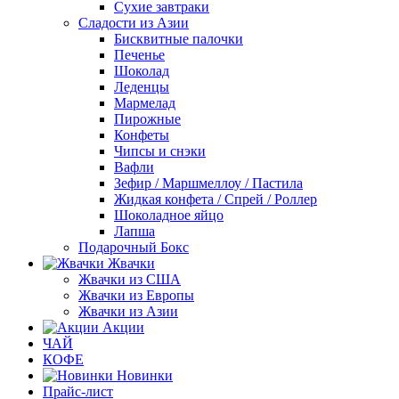
Сухие завтраки
Сладости из Азии
Бисквитные палочки
Печенье
Шоколад
Леденцы
Мармелад
Пирожные
Конфеты
Чипсы и снэки
Вафли
Зефир / Маршмеллоу / Пастила
Жидкая конфета / Спрей / Роллер
Шоколадное яйцо
Лапша
Подарочный Бокс
Жвачки
Жвачки из США
Жвачки из Европы
Жвачки из Азии
Акции
ЧАЙ
КОФЕ
Новинки
Прайс-лист