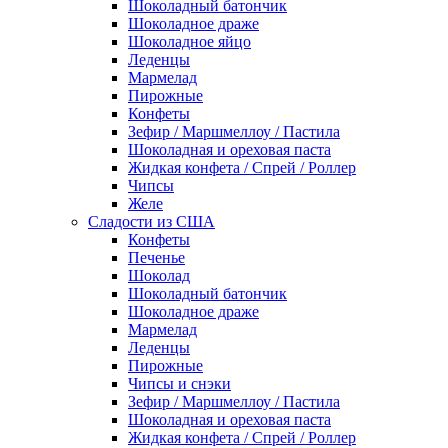
Шоколадный батончик
Шоколадное драже
Шоколадное яйцо
Леденцы
Мармелад
Пирожные
Конфеты
Зефир / Маршмеллоу / Пастила
Шоколадная и ореховая паста
Жидкая конфета / Спрей / Роллер
Чипсы
Желе
Сладости из США
Конфеты
Печенье
Шоколад
Шоколадный батончик
Шоколадное драже
Мармелад
Леденцы
Пирожные
Чипсы и снэки
Зефир / Маршмеллоу / Пастила
Шоколадная и ореховая паста
Жидкая конфета / Спрей / Роллер