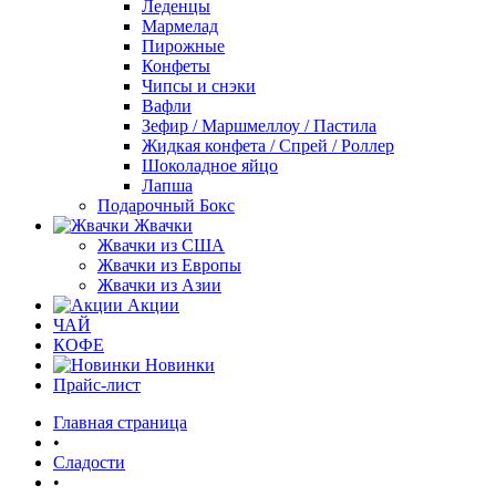
Леденцы
Мармелад
Пирожные
Конфеты
Чипсы и снэки
Вафли
Зефир / Маршмеллоу / Пастила
Жидкая конфета / Спрей / Роллер
Шоколадное яйцо
Лапша
Подарочный Бокс
Жвачки
Жвачки из США
Жвачки из Европы
Жвачки из Азии
Акции
ЧАЙ
КОФЕ
Новинки
Прайс-лист
Главная страница
•
Сладости
•