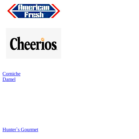
Corniche
Damel
Hunter`s Gourmet