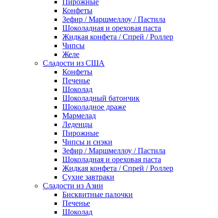
Пирожные
Конфеты
Зефир / Маршмеллоу / Пастила
Шоколадная и ореховая паста
Жидкая конфета / Спрей / Роллер
Чипсы
Желе
Сладости из США
Конфеты
Печенье
Шоколад
Шоколадный батончик
Шоколадное драже
Мармелад
Леденцы
Пирожные
Чипсы и снэки
Зефир / Маршмеллоу / Пастила
Шоколадная и ореховая паста
Жидкая конфета / Спрей / Роллер
Сухие завтраки
Сладости из Азии
Бисквитные палочки
Печенье
Шоколад