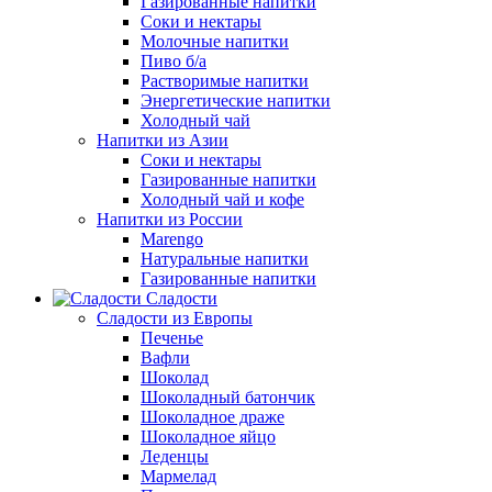
Газированные напитки
Соки и нектары
Молочные напитки
Пиво б/а
Растворимые напитки
Энергетические напитки
Холодный чай
Напитки из Азии
Соки и нектары
Газированные напитки
Холодный чай и кофе
Напитки из России
Marengo
Натуральные напитки
Газированные напитки
Сладости
Сладости из Европы
Печенье
Вафли
Шоколад
Шоколадный батончик
Шоколадное драже
Шоколадное яйцо
Леденцы
Мармелад