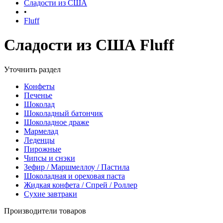
Сладости из США
•
Fluff
Сладости из США Fluff
Уточнить раздел
Конфеты
Печенье
Шоколад
Шоколадный батончик
Шоколадное драже
Мармелад
Леденцы
Пирожные
Чипсы и снэки
Зефир / Маршмеллоу / Пастила
Шоколадная и ореховая паста
Жидкая конфета / Спрей / Роллер
Сухие завтраки
Производители товаров