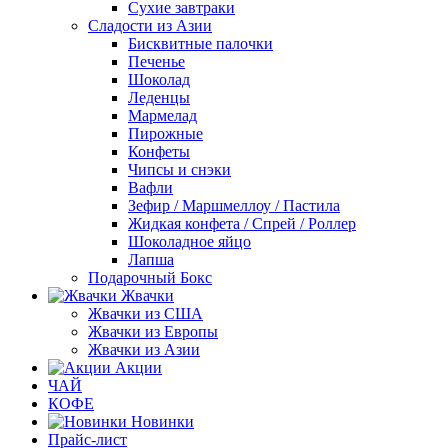
Сухие завтраки
Сладости из Азии
Бисквитные палочки
Печенье
Шоколад
Леденцы
Мармелад
Пирожные
Конфеты
Чипсы и снэки
Вафли
Зефир / Маршмеллоу / Пастила
Жидкая конфета / Спрей / Роллер
Шоколадное яйцо
Лапша
Подарочный Бокс
Жвачки
Жвачки из США
Жвачки из Европы
Жвачки из Азии
Акции
ЧАЙ
КОФЕ
Новинки
Прайс-лист