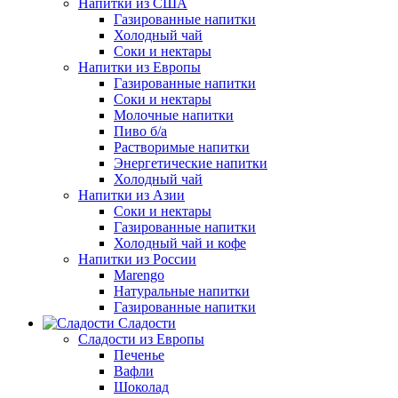
Напитки из США
Газированные напитки
Холодный чай
Соки и нектары
Напитки из Европы
Газированные напитки
Соки и нектары
Молочные напитки
Пиво б/а
Растворимые напитки
Энергетические напитки
Холодный чай
Напитки из Азии
Соки и нектары
Газированные напитки
Холодный чай и кофе
Напитки из России
Marengo
Натуральные напитки
Газированные напитки
Сладости
Сладости из Европы
Печенье
Вафли
Шоколад