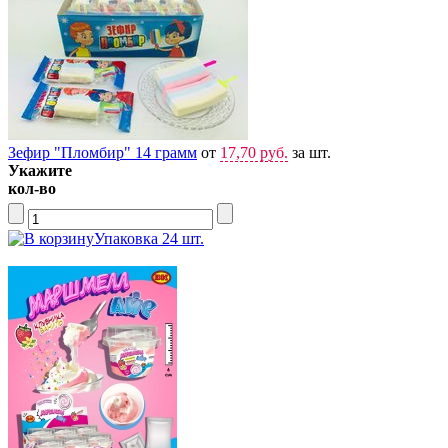
Зефир "Пломбир" 14 грамм
от
17,70 руб.
за шт.
Укажите
кол-во
Упаковка 24 шт.