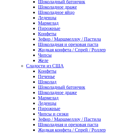
Шоколадный батончик
Шоколадное драже
Шоколадное яйцо
Леденцы
Мармелад
Пирожные
Конфеты
Зефир / Маршмеллоу / Пастила
Шоколадная и ореховая паста
Жидкая конфета / Спрей / Роллер
Чипсы
Желе
Сладости из США
Конфеты
Печенье
Шоколад
Шоколадный батончик
Шоколадное драже
Мармелад
Леденцы
Пирожные
Чипсы и снэки
Зефир / Маршмеллоу / Пастила
Шоколадная и ореховая паста
Жидкая конфета / Спрей / Роллер