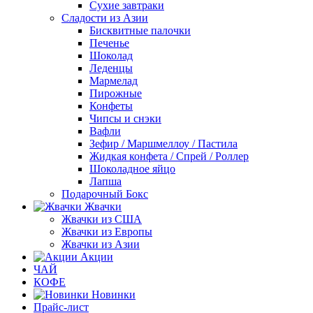
Сухие завтраки
Сладости из Азии
Бисквитные палочки
Печенье
Шоколад
Леденцы
Мармелад
Пирожные
Конфеты
Чипсы и снэки
Вафли
Зефир / Маршмеллоу / Пастила
Жидкая конфета / Спрей / Роллер
Шоколадное яйцо
Лапша
Подарочный Бокс
Жвачки
Жвачки из США
Жвачки из Европы
Жвачки из Азии
Акции
ЧАЙ
КОФЕ
Новинки
Прайс-лист