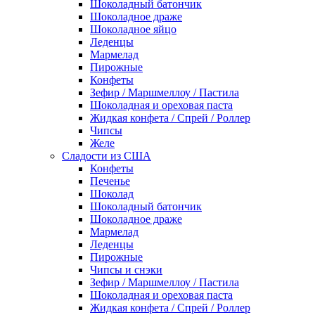
Шоколадный батончик
Шоколадное драже
Шоколадное яйцо
Леденцы
Мармелад
Пирожные
Конфеты
Зефир / Маршмеллоу / Пастила
Шоколадная и ореховая паста
Жидкая конфета / Спрей / Роллер
Чипсы
Желе
Сладости из США
Конфеты
Печенье
Шоколад
Шоколадный батончик
Шоколадное драже
Мармелад
Леденцы
Пирожные
Чипсы и снэки
Зефир / Маршмеллоу / Пастила
Шоколадная и ореховая паста
Жидкая конфета / Спрей / Роллер