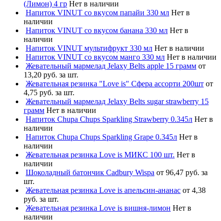
(Лимон) 4 гр
Нет в наличии
Напиток VINUT со вкусом папайи 330 мл
Нет в
наличии
Напиток VINUT со вкусом банана 330 мл
Нет в
наличии
Напиток VINUT мультифрукт 330 мл
Нет в наличии
Напиток VINUT со вкусом манго 330 мл
Нет в наличии
Жевательный мармелад Jelaxy Belts apple 15 грамм
от
13,20 руб. за шт.
Жевательная резинка "Love is" Сфера ассорти 200шт
от
4,75 руб. за шт.
Жевательный мармелад Jelaxy Belts sugar strawberry 15
грамм
Нет в наличии
Напиток Chupa Chups Sparkling Strawberry 0.345л
Нет в
наличии
Напиток Chupa Chups Sparkling Grape 0.345л
Нет в
наличии
Жевательная резинка Love is МИКС 100 шт.
Нет в
наличии
Шоколадный батончик Cadbury Wispa
от 96,47 руб. за
шт.
Жевательная резинка Love is апельсин-ананас
от 4,38
руб. за шт.
Жевательная резинка Love is вишня-лимон
Нет в
наличии