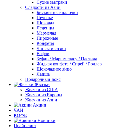
Сухие завтраки
Сладости из Азии
Бисквитные палочки
Печенье
Шоколад
Леденцы
Мармелад
Пирожные
Конфеты
Чипсы и снэки
Вафли
Зефир / Маршмеллоу / Пастила
Жидкая конфета / Спрей / Роллер
Шоколадное яйцо
Лапша
Подарочный Бокс
Жвачки
Жвачки из США
Жвачки из Европы
Жвачки из Азии
Акции
ЧАЙ
КОФЕ
Новинки
Прайс-лист