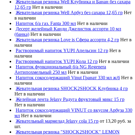
Жевательная резинка Well Клубника и Банан без сахара
12,65 гр
Нет в наличии
Жевательная резинка Well Арбуз без сахара 12,65 гр
Нет
в наличии
Напиток б/а газ. Fanta 300 мл
Нет в наличии
Десерт желейный Канди Джелистик ассорти 10 мл
(банка)
Нет в наличии
Жевательная резинка Love is Сфера ассорти 4,2 гр
Нет в
наличии
Растворимый напиток YUPI Апельсин 12 гр
Нет в
наличии
Растворимый напиток YUPI Кола 12 гр
Нет в наличии
Напиток функциональный б/а NG Regenera
Антипохмельный 250 мл
Нет в наличии
Напиток сокосодержащий Vinut Гранат 330 мл ж/б
Нет в
наличии
Жевательная резинка SHOCK2SHOCK Клубника 4 гр
Нет в наличии
Желейная лента Jelaxy Радуга фруктовый микс 15 гр
Нет в наличии
Напиток сокосодержащий VINUT со вкусом Арбуза 330
мл
Нет в наличии
Жевательный мармелад Jelaxy cola 15 гр
от 13,20 руб. за
шт.
Жевательная резинка "SHOCK2SHOCK" LEMON