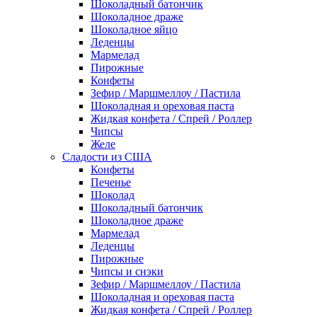
Шоколадный батончик
Шоколадное драже
Шоколадное яйцо
Леденцы
Мармелад
Пирожные
Конфеты
Зефир / Маршмеллоу / Пастила
Шоколадная и ореховая паста
Жидкая конфета / Спрей / Роллер
Чипсы
Желе
Сладости из США
Конфеты
Печенье
Шоколад
Шоколадный батончик
Шоколадное драже
Мармелад
Леденцы
Пирожные
Чипсы и снэки
Зефир / Маршмеллоу / Пастила
Шоколадная и ореховая паста
Жидкая конфета / Спрей / Роллер