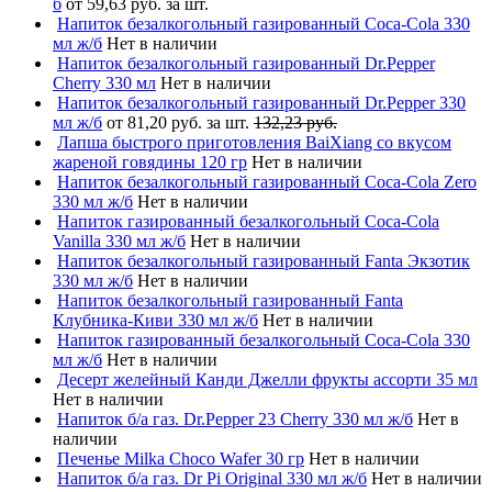
б
от 59,63 руб. за шт.
Напиток безалкогольный газированный Coca-Cola 330
мл ж/б
Нет в наличии
Напиток безалкогольный газированный Dr.Pepper
Cherry 330 мл
Нет в наличии
Напиток безалкогольный газированный Dr.Pepper 330
мл ж/б
от 81,20 руб. за шт.
132,23 руб.
Лапша быстрого приготовления BaiXiang со вкусом
жареной говядины 120 гр
Нет в наличии
Напиток безалкогольный газированный Coca-Cola Zero
330 мл ж/б
Нет в наличии
Напиток газированный безалкогольный Coca-Cola
Vanilla 330 мл ж/б
Нет в наличии
Напиток безалкогольный газированный Fanta Экзотик
330 мл ж/б
Нет в наличии
Напиток безалкогольный газированный Fanta
Клубника-Киви 330 мл ж/б
Нет в наличии
Напиток газированный безалкогольный Coca-Cola 330
мл ж/б
Нет в наличии
Десерт желейный Канди Джелли фрукты ассорти 35 мл
Нет в наличии
Напиток б/а газ. Dr.Pepper 23 Cherry 330 мл ж/б
Нет в
наличии
Печенье Milka Choco Wafer 30 гр
Нет в наличии
Напиток б/а газ. Dr Pi Original 330 мл ж/б
Нет в наличии