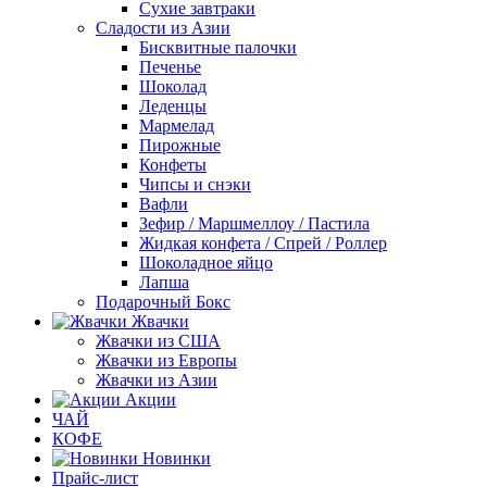
Сухие завтраки
Сладости из Азии
Бисквитные палочки
Печенье
Шоколад
Леденцы
Мармелад
Пирожные
Конфеты
Чипсы и снэки
Вафли
Зефир / Маршмеллоу / Пастила
Жидкая конфета / Спрей / Роллер
Шоколадное яйцо
Лапша
Подарочный Бокс
Жвачки
Жвачки из США
Жвачки из Европы
Жвачки из Азии
Акции
ЧАЙ
КОФЕ
Новинки
Прайс-лист