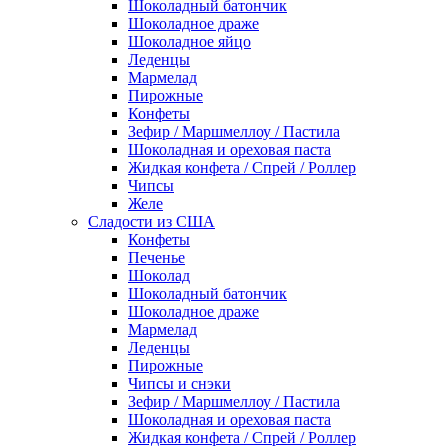
Шоколадный батончик
Шоколадное драже
Шоколадное яйцо
Леденцы
Мармелад
Пирожные
Конфеты
Зефир / Маршмеллоу / Пастила
Шоколадная и ореховая паста
Жидкая конфета / Спрей / Роллер
Чипсы
Желе
Сладости из США
Конфеты
Печенье
Шоколад
Шоколадный батончик
Шоколадное драже
Мармелад
Леденцы
Пирожные
Чипсы и снэки
Зефир / Маршмеллоу / Пастила
Шоколадная и ореховая паста
Жидкая конфета / Спрей / Роллер