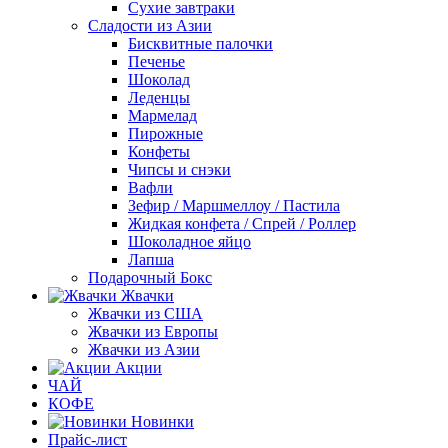
Сухие завтраки
Сладости из Азии
Бисквитные палочки
Печенье
Шоколад
Леденцы
Мармелад
Пирожные
Конфеты
Чипсы и снэки
Вафли
Зефир / Маршмеллоу / Пастила
Жидкая конфета / Спрей / Роллер
Шоколадное яйцо
Лапша
Подарочный Бокс
Жвачки
Жвачки из США
Жвачки из Европы
Жвачки из Азии
Акции
ЧАЙ
КОФЕ
Новинки
Прайс-лист