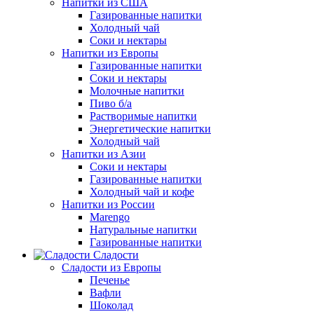
Напитки из США
Газированные напитки
Холодный чай
Соки и нектары
Напитки из Европы
Газированные напитки
Соки и нектары
Молочные напитки
Пиво б/а
Растворимые напитки
Энергетические напитки
Холодный чай
Напитки из Азии
Соки и нектары
Газированные напитки
Холодный чай и кофе
Напитки из России
Marengo
Натуральные напитки
Газированные напитки
Сладости
Сладости из Европы
Печенье
Вафли
Шоколад