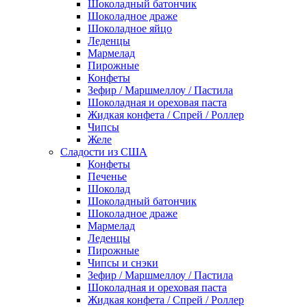
Шоколадный батончик
Шоколадное драже
Шоколадное яйцо
Леденцы
Мармелад
Пирожные
Конфеты
Зефир / Маршмеллоу / Пастила
Шоколадная и ореховая паста
Жидкая конфета / Спрей / Роллер
Чипсы
Желе
Сладости из США
Конфеты
Печенье
Шоколад
Шоколадный батончик
Шоколадное драже
Мармелад
Леденцы
Пирожные
Чипсы и снэки
Зефир / Маршмеллоу / Пастила
Шоколадная и ореховая паста
Жидкая конфета / Спрей / Роллер