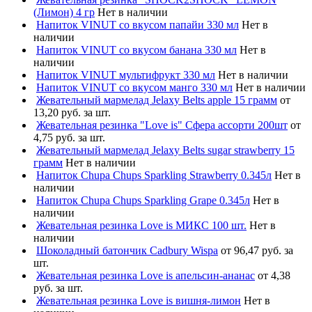
(Лимон) 4 гр
Нет в наличии
Напиток VINUT со вкусом папайи 330 мл
Нет в
наличии
Напиток VINUT со вкусом банана 330 мл
Нет в
наличии
Напиток VINUT мультифрукт 330 мл
Нет в наличии
Напиток VINUT со вкусом манго 330 мл
Нет в наличии
Жевательный мармелад Jelaxy Belts apple 15 грамм
от
13,20 руб. за шт.
Жевательная резинка "Love is" Сфера ассорти 200шт
от
4,75 руб. за шт.
Жевательный мармелад Jelaxy Belts sugar strawberry 15
грамм
Нет в наличии
Напиток Chupa Chups Sparkling Strawberry 0.345л
Нет в
наличии
Напиток Chupa Chups Sparkling Grape 0.345л
Нет в
наличии
Жевательная резинка Love is МИКС 100 шт.
Нет в
наличии
Шоколадный батончик Cadbury Wispa
от 96,47 руб. за
шт.
Жевательная резинка Love is апельсин-ананас
от 4,38
руб. за шт.
Жевательная резинка Love is вишня-лимон
Нет в