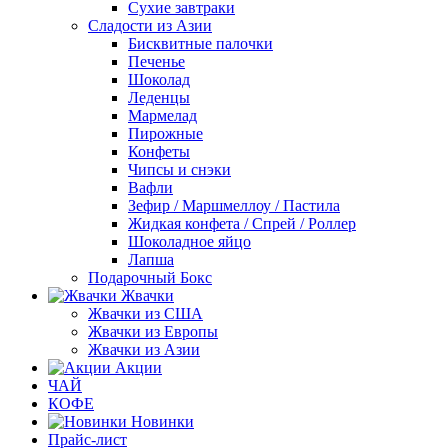
Сухие завтраки
Сладости из Азии
Бисквитные палочки
Печенье
Шоколад
Леденцы
Мармелад
Пирожные
Конфеты
Чипсы и снэки
Вафли
Зефир / Маршмеллоу / Пастила
Жидкая конфета / Спрей / Роллер
Шоколадное яйцо
Лапша
Подарочный Бокс
Жвачки
Жвачки из США
Жвачки из Европы
Жвачки из Азии
Акции
ЧАЙ
КОФЕ
Новинки
Прайс-лист