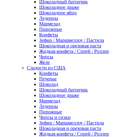
Шоколадный батончик
Шоколадное драже
Шоколадное яйцо
Леденцы
Мармелад
Пирожные
Конфеты
Зефир / Маршмеллоу / Пастила
Шоколадная и ореховая паста
Жидкая конфета / Спрей / Роллер
Чипсы
Желе
Сладости из США
Конфеты
Печенье
Шоколад
Шоколадный батончик
Шоколадное драже
Мармелад
Леденцы
Пирожные
Чипсы и снэки
Зефир / Маршмеллоу / Пастила
Шоколадная и ореховая паста
Жидкая конфета / Спрей / Роллер