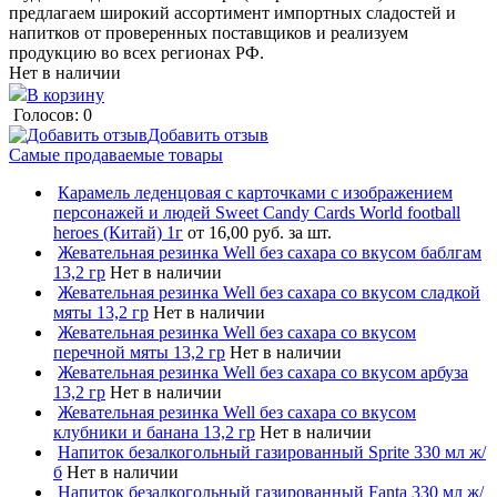
предлагаем широкий ассортимент импортных сладостей и
напитков от проверенных поставщиков и реализуем
продукцию во всех регионах РФ.
Нет в наличии
В корзину
Голосов: 0
Добавить отзыв
Самые продаваемые товары
Карамель леденцовая с карточками с изображением
персонажей и людей Sweet Candy Cards World football
heroes (Китай) 1г
от 16,00 руб. за шт.
Жевательная резинка Well без сахара со вкусом баблгам
13,2 гр
Нет в наличии
Жевательная резинка Well без сахара со вкусом сладкой
мяты 13,2 гр
Нет в наличии
Жевательная резинка Well без сахара со вкусом
перечной мяты 13,2 гр
Нет в наличии
Жевательная резинка Well без сахара со вкусом арбуза
13,2 гр
Нет в наличии
Жевательная резинка Well без сахара со вкусом
клубники и банана 13,2 гр
Нет в наличии
Напиток безалкогольный газированный Sprite 330 мл ж/
б
Нет в наличии
Напиток безалкогольный газированный Fanta 330 мл ж/