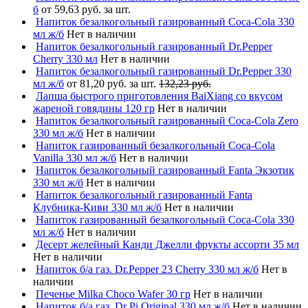
б
от 59,63 руб. за шт.
Напиток безалкогольный газированный Coca-Cola 330
мл ж/б
Нет в наличии
Напиток безалкогольный газированный Dr.Pepper
Cherry 330 мл
Нет в наличии
Напиток безалкогольный газированный Dr.Pepper 330
мл ж/б
от 81,20 руб. за шт.
132,23 руб.
Лапша быстрого приготовления BaiXiang со вкусом
жареной говядины 120 гр
Нет в наличии
Напиток безалкогольный газированный Coca-Cola Zero
330 мл ж/б
Нет в наличии
Напиток газированный безалкогольный Coca-Cola
Vanilla 330 мл ж/б
Нет в наличии
Напиток безалкогольный газированный Fanta Экзотик
330 мл ж/б
Нет в наличии
Напиток безалкогольный газированный Fanta
Клубника-Киви 330 мл ж/б
Нет в наличии
Напиток газированный безалкогольный Coca-Cola 330
мл ж/б
Нет в наличии
Десерт желейный Канди Джелли фрукты ассорти 35 мл
Нет в наличии
Напиток б/а газ. Dr.Pepper 23 Cherry 330 мл ж/б
Нет в
наличии
Печенье Milka Choco Wafer 30 гр
Нет в наличии
Напиток б/а газ. Dr Pi Original 330 мл ж/б
Нет в наличии