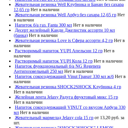
Жевательная резинка Well Клубника и Банан без сахара
12,65 гр
Нет в наличии
Жевательная резинка Well Арбуз без сахара 12,65 гр
Нет
в наличии
Напиток б/а газ. Fanta 300 мл
Нет в наличии
Десерт желейный Канди Джелистик ассорти 10 мл
(банка)
Нет в наличии
Жевательная резинка Love is Сфера ассорти 4,2 гр
Нет в
наличии
Растворимый напиток YUPI Апельсин 12 гр
Нет в
наличии
Растворимый напиток YUPI Кола 12 гр
Нет в наличии
Напиток функциональный б/а NG Regenera
Антипохмельный 250 мл
Нет в наличии
Напиток сокосодержащий Vinut Гранат 330 мл ж/б
Нет в
наличии
Жевательная резинка SHOCK2SHOCK Клубника 4 гр
Нет в наличии
Желейная лента Jelaxy Радуга фруктовый микс 15 гр
Нет в наличии
Напиток сокосодержащий VINUT со вкусом Арбуза 330
мл
Нет в наличии
Жевательный мармелад Jelaxy cola 15 гр
от 13,20 руб. за
шт.
Жевательная резинка "SHOCK2SHOCK" LEMON