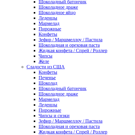
Шоколадный батончик
Шоколадное драже
Шоколадное яйцо
Леденцы
Мармелад
Пирожные
Конфеты
Зефир / Маршмеллоу / Пастила
Шоколадная и ореховая паста
Жидкая конфета / Спрей / Роллер
Чипсы
Желе
Сладости из США
Конфеты
Печенье
Шоколад
Шоколадный батончик
Шоколадное драже
Мармелад
Леденцы
Пирожные
Чипсы и снэки
Зефир / Маршмеллоу / Пастила
Шоколадная и ореховая паста
Жидкая конфета / Спрей / Роллер