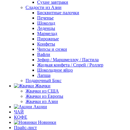
Сухие завтраки
Сладости из Азии
Бисквитные палочки
Печенье
Шоколад
Леденцы
Мармелад
Пирожные
Конфеты
Чипсы и снэки
Вафли
Зефир / Маршмеллоу / Пастила
Жидкая конфета / Спрей / Роллер
Шоколадное яйцо
Лапша
Подарочный Бокс
Жвачки
Жвачки из США
Жвачки из Европы
Жвачки из Азии
Акции
ЧАЙ
КОФЕ
Новинки
Прайс-лист