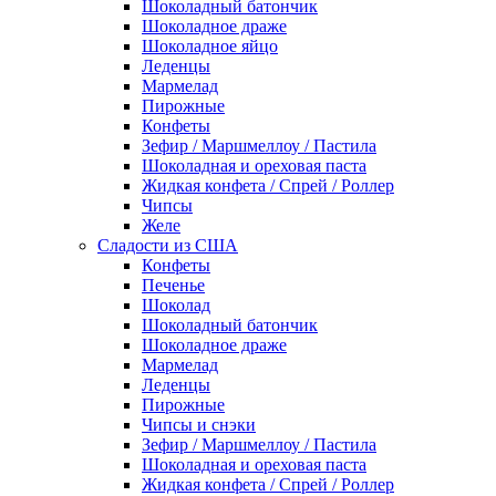
Шоколадный батончик
Шоколадное драже
Шоколадное яйцо
Леденцы
Мармелад
Пирожные
Конфеты
Зефир / Маршмеллоу / Пастила
Шоколадная и ореховая паста
Жидкая конфета / Спрей / Роллер
Чипсы
Желе
Сладости из США
Конфеты
Печенье
Шоколад
Шоколадный батончик
Шоколадное драже
Мармелад
Леденцы
Пирожные
Чипсы и снэки
Зефир / Маршмеллоу / Пастила
Шоколадная и ореховая паста
Жидкая конфета / Спрей / Роллер