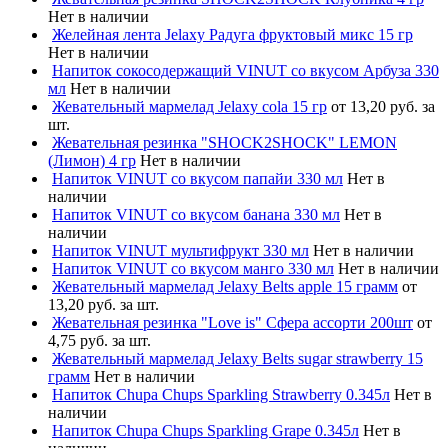
Нет в наличии
Желейная лента Jelaxy Радуга фруктовый микс 15 гр
Нет в наличии
Напиток сокосодержащий VINUT со вкусом Арбуза 330
мл
Нет в наличии
Жевательный мармелад Jelaxy cola 15 гр
от 13,20 руб. за
шт.
Жевательная резинка "SHOCK2SHOCK" LEMON
(Лимон) 4 гр
Нет в наличии
Напиток VINUT со вкусом папайи 330 мл
Нет в
наличии
Напиток VINUT со вкусом банана 330 мл
Нет в
наличии
Напиток VINUT мультифрукт 330 мл
Нет в наличии
Напиток VINUT со вкусом манго 330 мл
Нет в наличии
Жевательный мармелад Jelaxy Belts apple 15 грамм
от
13,20 руб. за шт.
Жевательная резинка "Love is" Сфера ассорти 200шт
от
4,75 руб. за шт.
Жевательный мармелад Jelaxy Belts sugar strawberry 15
грамм
Нет в наличии
Напиток Chupa Chups Sparkling Strawberry 0.345л
Нет в
наличии
Напиток Chupa Chups Sparkling Grape 0.345л
Нет в