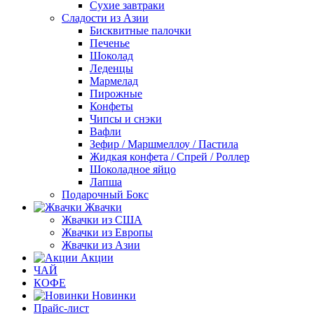
Сухие завтраки
Сладости из Азии
Бисквитные палочки
Печенье
Шоколад
Леденцы
Мармелад
Пирожные
Конфеты
Чипсы и снэки
Вафли
Зефир / Маршмеллоу / Пастила
Жидкая конфета / Спрей / Роллер
Шоколадное яйцо
Лапша
Подарочный Бокс
Жвачки
Жвачки из США
Жвачки из Европы
Жвачки из Азии
Акции
ЧАЙ
КОФЕ
Новинки
Прайс-лист