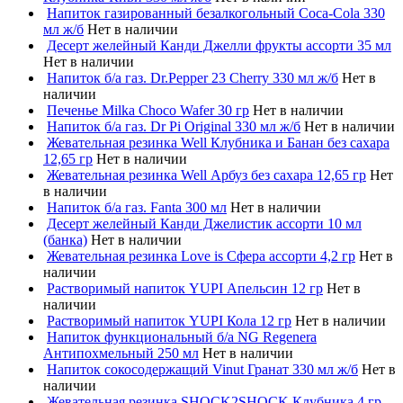
Напиток газированный безалкогольный Coca-Cola 330
мл ж/б
Нет в наличии
Десерт желейный Канди Джелли фрукты ассорти 35 мл
Нет в наличии
Напиток б/а газ. Dr.Pepper 23 Cherry 330 мл ж/б
Нет в
наличии
Печенье Milka Choco Wafer 30 гр
Нет в наличии
Напиток б/а газ. Dr Pi Original 330 мл ж/б
Нет в наличии
Жевательная резинка Well Клубника и Банан без сахара
12,65 гр
Нет в наличии
Жевательная резинка Well Арбуз без сахара 12,65 гр
Нет
в наличии
Напиток б/а газ. Fanta 300 мл
Нет в наличии
Десерт желейный Канди Джелистик ассорти 10 мл
(банка)
Нет в наличии
Жевательная резинка Love is Сфера ассорти 4,2 гр
Нет в
наличии
Растворимый напиток YUPI Апельсин 12 гр
Нет в
наличии
Растворимый напиток YUPI Кола 12 гр
Нет в наличии
Напиток функциональный б/а NG Regenera
Антипохмельный 250 мл
Нет в наличии
Напиток сокосодержащий Vinut Гранат 330 мл ж/б
Нет в
наличии
Жевательная резинка SHOCK2SHOCK Клубника 4 гр