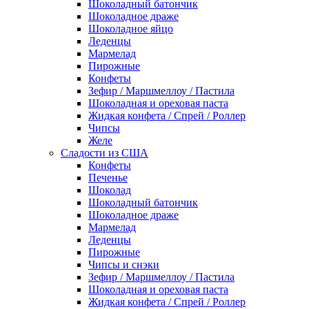
Шоколадный батончик
Шоколадное драже
Шоколадное яйцо
Леденцы
Мармелад
Пирожные
Конфеты
Зефир / Маршмеллоу / Пастила
Шоколадная и ореховая паста
Жидкая конфета / Спрей / Роллер
Чипсы
Желе
Сладости из США
Конфеты
Печенье
Шоколад
Шоколадный батончик
Шоколадное драже
Мармелад
Леденцы
Пирожные
Чипсы и снэки
Зефир / Маршмеллоу / Пастила
Шоколадная и ореховая паста
Жидкая конфета / Спрей / Роллер