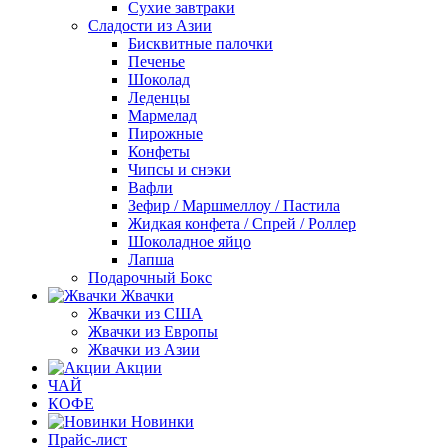
Сухие завтраки
Сладости из Азии
Бисквитные палочки
Печенье
Шоколад
Леденцы
Мармелад
Пирожные
Конфеты
Чипсы и снэки
Вафли
Зефир / Маршмеллоу / Пастила
Жидкая конфета / Спрей / Роллер
Шоколадное яйцо
Лапша
Подарочный Бокс
Жвачки
Жвачки из США
Жвачки из Европы
Жвачки из Азии
Акции
ЧАЙ
КОФЕ
Новинки
Прайс-лист