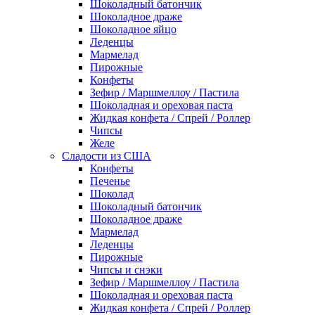
Шоколадный батончик
Шоколадное драже
Шоколадное яйцо
Леденцы
Мармелад
Пирожные
Конфеты
Зефир / Маршмеллоу / Пастила
Шоколадная и ореховая паста
Жидкая конфета / Спрей / Роллер
Чипсы
Желе
Сладости из США
Конфеты
Печенье
Шоколад
Шоколадный батончик
Шоколадное драже
Мармелад
Леденцы
Пирожные
Чипсы и снэки
Зефир / Маршмеллоу / Пастила
Шоколадная и ореховая паста
Жидкая конфета / Спрей / Роллер