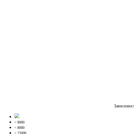
Зависимос
< 8000
> 8000
> 25000