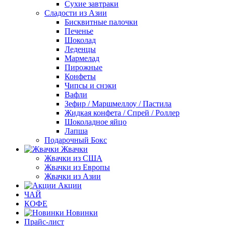
Сухие завтраки
Сладости из Азии
Бисквитные палочки
Печенье
Шоколад
Леденцы
Мармелад
Пирожные
Конфеты
Чипсы и снэки
Вафли
Зефир / Маршмеллоу / Пастила
Жидкая конфета / Спрей / Роллер
Шоколадное яйцо
Лапша
Подарочный Бокс
Жвачки
Жвачки из США
Жвачки из Европы
Жвачки из Азии
Акции
ЧАЙ
КОФЕ
Новинки
Прайс-лист