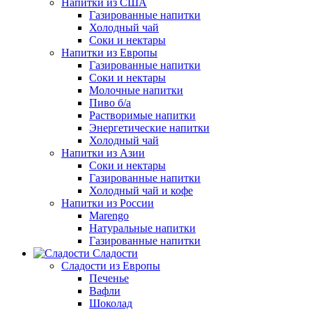
Напитки из США
Газированные напитки
Холодный чай
Соки и нектары
Напитки из Европы
Газированные напитки
Соки и нектары
Молочные напитки
Пиво б/а
Растворимые напитки
Энергетические напитки
Холодный чай
Напитки из Азии
Соки и нектары
Газированные напитки
Холодный чай и кофе
Напитки из России
Marengo
Натуральные напитки
Газированные напитки
Сладости
Сладости из Европы
Печенье
Вафли
Шоколад