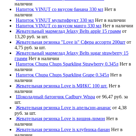
наличии
Напиток VINUT со вкусом банана 330 мл
Нет в
наличии
Напиток VINUT мультифрукт 330 мл
Нет в наличии
Напиток VINUT со вкусом манго 330 мл
Нет в наличии
Жевательный мармелад Jelaxy Belts apple 15 грамм
от
13,20 руб. за шт.
Жевательная резинка "Love is" Сфера ассорти 200шт
от
4,75 руб. за шт.
Жевательный мармелад Jelaxy Belts sugar strawberry 15
грамм
Нет в наличии
Напиток Chupa Chups Sparkling Strawberry 0.345л
Нет в
наличии
Напиток Chupa Chups Sparkling Grape 0.345л
Нет в
наличии
Жевательная резинка Love is МИКС 100 шт.
Нет в
наличии
Шоколадный батончик Cadbury Wispa
от 96,47 руб. за
шт.
Жевательная резинка Love is апельсин-ананас
от 4,38
руб. за шт.
Жевательная резинка Love is вишня-лимон
Нет в
наличии
Жевательная резинка Love is клубника-банан
Нет в
наличии