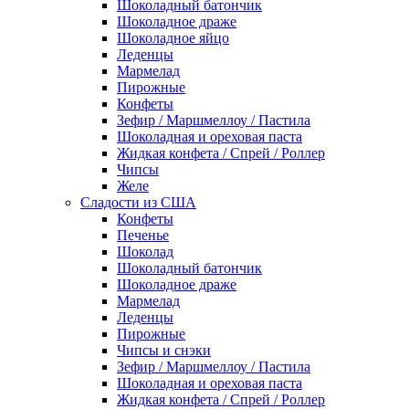
Шоколадный батончик
Шоколадное драже
Шоколадное яйцо
Леденцы
Мармелад
Пирожные
Конфеты
Зефир / Маршмеллоу / Пастила
Шоколадная и ореховая паста
Жидкая конфета / Спрей / Роллер
Чипсы
Желе
Сладости из США
Конфеты
Печенье
Шоколад
Шоколадный батончик
Шоколадное драже
Мармелад
Леденцы
Пирожные
Чипсы и снэки
Зефир / Маршмеллоу / Пастила
Шоколадная и ореховая паста
Жидкая конфета / Спрей / Роллер