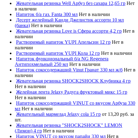
Жевательная резинка Well Арбуз без сахара 12,65 гр
Нет
в наличии
Напиток б/а газ. Fanta 300 мл
Нет в наличии
Десерт желейный Канди Джелистик ассорти 10 мл
(банка)
Нет в наличии
Жевательная резинка Love is Сфера ассорти 4,2 гр
Нет в
наличии
Растворимый напиток YUPI Апельсин 12 гр
Нет в
наличии
Растворимый напиток YUPI Кола 12 гр
Нет в наличии
Напиток функциональный б/а NG Regenera
Антипохмельный 250 мл
Нет в наличии
Напиток сокосодержащий Vinut Гранат 330 мл ж/б
Нет в
наличии
Жевательная резинка SHOCK2SHOCK Клубника 4 гр
Нет в наличии
Желейная лента Jelaxy Радуга фруктовый микс 15 гр
Нет в наличии
Напиток сокосодержащий VINUT со вкусом Арбуза 330
мл
Нет в наличии
Жевательный мармелад Jelaxy cola 15 гр
от 13,20 руб. за
шт.
Жевательная резинка "SHOCK2SHOCK" LEMON
(Лимон) 4 гр
Нет в наличии
Напиток VINUT со вкусом папайи 330 мл
Нет в