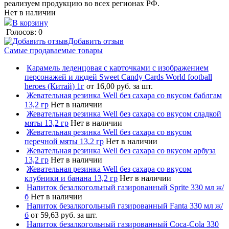
реализуем продукцию во всех регионах РФ.
Нет в наличии
В корзину
Голосов: 0
Добавить отзыв
Самые продаваемые товары
Карамель леденцовая с карточками с изображением
персонажей и людей Sweet Candy Cards World football
heroes (Китай) 1г
от 16,00 руб. за шт.
Жевательная резинка Well без сахара со вкусом баблгам
13,2 гр
Нет в наличии
Жевательная резинка Well без сахара со вкусом сладкой
мяты 13,2 гр
Нет в наличии
Жевательная резинка Well без сахара со вкусом
перечной мяты 13,2 гр
Нет в наличии
Жевательная резинка Well без сахара со вкусом арбуза
13,2 гр
Нет в наличии
Жевательная резинка Well без сахара со вкусом
клубники и банана 13,2 гр
Нет в наличии
Напиток безалкогольный газированный Sprite 330 мл ж/
б
Нет в наличии
Напиток безалкогольный газированный Fanta 330 мл ж/
б
от 59,63 руб. за шт.
Напиток безалкогольный газированный Coca-Cola 330