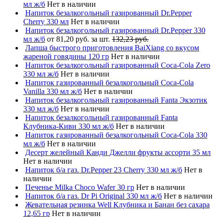
мл ж/б
Нет в наличии
Напиток безалкогольный газированный Dr.Pepper
Cherry 330 мл
Нет в наличии
Напиток безалкогольный газированный Dr.Pepper 330
мл ж/б
от 81,20 руб. за шт.
132,23 руб.
Лапша быстрого приготовления BaiXiang со вкусом
жареной говядины 120 гр
Нет в наличии
Напиток безалкогольный газированный Coca-Cola Zero
330 мл ж/б
Нет в наличии
Напиток газированный безалкогольный Coca-Cola
Vanilla 330 мл ж/б
Нет в наличии
Напиток безалкогольный газированный Fanta Экзотик
330 мл ж/б
Нет в наличии
Напиток безалкогольный газированный Fanta
Клубника-Киви 330 мл ж/б
Нет в наличии
Напиток газированный безалкогольный Coca-Cola 330
мл ж/б
Нет в наличии
Десерт желейный Канди Джелли фрукты ассорти 35 мл
Нет в наличии
Напиток б/а газ. Dr.Pepper 23 Cherry 330 мл ж/б
Нет в
наличии
Печенье Milka Choco Wafer 30 гр
Нет в наличии
Напиток б/а газ. Dr Pi Original 330 мл ж/б
Нет в наличии
Жевательная резинка Well Клубника и Банан без сахара
12,65 гр
Нет в наличии