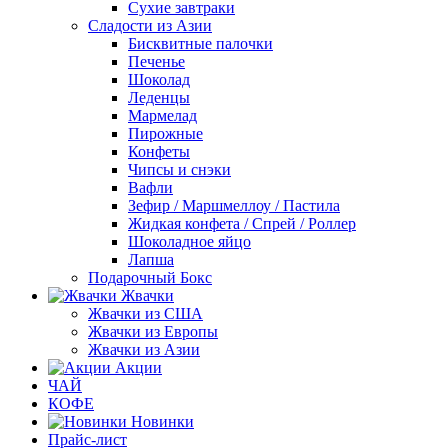
Сухие завтраки
Сладости из Азии
Бисквитные палочки
Печенье
Шоколад
Леденцы
Мармелад
Пирожные
Конфеты
Чипсы и снэки
Вафли
Зефир / Маршмеллоу / Пастила
Жидкая конфета / Спрей / Роллер
Шоколадное яйцо
Лапша
Подарочный Бокс
Жвачки
Жвачки из США
Жвачки из Европы
Жвачки из Азии
Акции
ЧАЙ
КОФЕ
Новинки
Прайс-лист