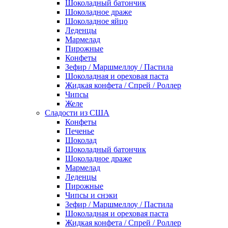
Шоколадный батончик
Шоколадное драже
Шоколадное яйцо
Леденцы
Мармелад
Пирожные
Конфеты
Зефир / Маршмеллоу / Пастила
Шоколадная и ореховая паста
Жидкая конфета / Спрей / Роллер
Чипсы
Желе
Сладости из США
Конфеты
Печенье
Шоколад
Шоколадный батончик
Шоколадное драже
Мармелад
Леденцы
Пирожные
Чипсы и снэки
Зефир / Маршмеллоу / Пастила
Шоколадная и ореховая паста
Жидкая конфета / Спрей / Роллер