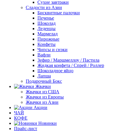
Сухие завтраки
Сладости из Азии
Бисквитные палочки
Печенье
Шоколад
Леденцы
Мармелад
Пирожные
Конфеты
Чипсы и снэки
Вафли
Зефир / Маршмеллоу / Пастила
Жидкая конфета / Спрей / Роллер
Шоколадное яйцо
Лапша
Подарочный Бокс
Жвачки
Жвачки из США
Жвачки из Европы
Жвачки из Азии
Акции
ЧАЙ
КОФЕ
Новинки
Прайс-лист