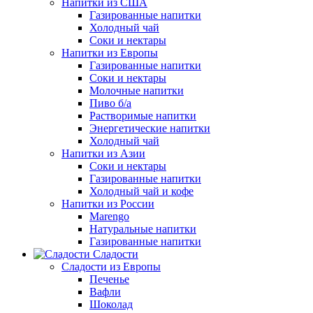
Напитки из США
Газированные напитки
Холодный чай
Соки и нектары
Напитки из Европы
Газированные напитки
Соки и нектары
Молочные напитки
Пиво б/а
Растворимые напитки
Энергетические напитки
Холодный чай
Напитки из Азии
Соки и нектары
Газированные напитки
Холодный чай и кофе
Напитки из России
Marengo
Натуральные напитки
Газированные напитки
Сладости
Сладости из Европы
Печенье
Вафли
Шоколад