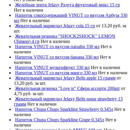
Желейная лента Jelaxy Радуга фруктовый микс 15 гр
Нет в наличии
Напиток сокосодержащий VINUT со вкусом Арбуза 330
мл
Нет в наличии
Жевательный мармелад Jelaxy cola 15 гр
от 13,20 руб. за
шт.
Жевательная резинка "SHOCK2SHOCK" LEMON
(Лимон) 4 гр
Нет в наличии
Напиток VINUT со вкусом папайи 330 мл
Нет в
наличии
Напиток VINUT со вкусом банана 330 мл
Нет в
наличии
Напиток VINUT мультифрукт 330 мл
Нет в наличии
Напиток VINUT со вкусом манго 330 мл
Нет в наличии
Жевательный мармелад Jelaxy Belts apple 15 грамм
от
13,20 руб. за шт.
Жевательная резинка "Love is" Сфера ассорти 200шт
от
4,75 руб. за шт.
Жевательный мармелад Jelaxy Belts sugar strawberry 15
грамм
Нет в наличии
Напиток Chupa Chups Sparkling Strawberry 0.345л
Нет в
наличии
Напиток Chupa Chups Sparkling Grape 0.345л
Нет в
наличии