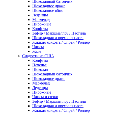
Шоколадный батончик
Шоколадное драже
Шоколадное яйцо
Леденцы
Мармелад
Пирожные
Конфеты
Зефир / Маршмеллоу / Пастила
Шоколадная и ореховая паста
Жидкая конфета / Спрей / Роллер
Чипсы
Желе
Сладости из США
Конфеты
Печенье
Шоколад
Шоколадный батончик
Шоколадное драже
Мармелад
Леденцы
Пирожные
Чипсы и снэки
Зефир / Маршмеллоу / Пастила
Шоколадная и ореховая паста
Жидкая конфета / Спрей / Роллер