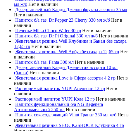
мл ж/б
Нет в наличии
Десерт желейный Канди Джелли фрукты ассорти 35 мл
Нет в наличии
Напиток б/а газ. Dr.Pepper 23 Cherry 330 мл ж/б
Нет в
наличии
Печенье Milka Choco Wafer 30 гр
Нет в наличии
Напиток б/а газ. Dr Pi Original 330 мл ж/б
Нет в наличии
Жевательная резинка Well Клубника и Банан без сахара
12,65 гр
Нет в наличии
Жевательная резинка Well Арбуз без сахара 12,65 гр
Нет
в наличии
Напиток б/а газ. Fanta 300 мл
Нет в наличии
Десерт желейный Канди Джелистик ассорти 10 мл
(банка)
Нет в наличии
Жевательная резинка Love is Сфера ассорти 4,2 гр
Нет в
наличии
Растворимый напиток YUPI Апельсин 12 гр
Нет в
наличии
Растворимый напиток YUPI Кола 12 гр
Нет в наличии
Напиток функциональный б/а NG Regenera
Антипохмельный 250 мл
Нет в наличии
Напиток сокосодержащий Vinut Гранат 330 мл ж/б
Нет в
наличии
Жевательная резинка SHOCK2SHOCK Клубника 4 гр
Нет в наличии