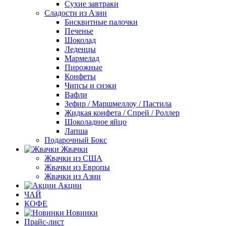
Сухие завтраки
Сладости из Азии
Бисквитные палочки
Печенье
Шоколад
Леденцы
Мармелад
Пирожные
Конфеты
Чипсы и снэки
Вафли
Зефир / Маршмеллоу / Пастила
Жидкая конфета / Спрей / Роллер
Шоколадное яйцо
Лапша
Подарочный Бокс
Жвачки
Жвачки из США
Жвачки из Европы
Жвачки из Азии
Акции
ЧАЙ
КОФЕ
Новинки
Прайс-лист