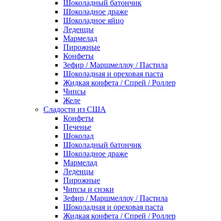
Шоколадный батончик
Шоколадное драже
Шоколадное яйцо
Леденцы
Мармелад
Пирожные
Конфеты
Зефир / Маршмеллоу / Пастила
Шоколадная и ореховая паста
Жидкая конфета / Спрей / Роллер
Чипсы
Желе
Сладости из США
Конфеты
Печенье
Шоколад
Шоколадный батончик
Шоколадное драже
Мармелад
Леденцы
Пирожные
Чипсы и снэки
Зефир / Маршмеллоу / Пастила
Шоколадная и ореховая паста
Жидкая конфета / Спрей / Роллер