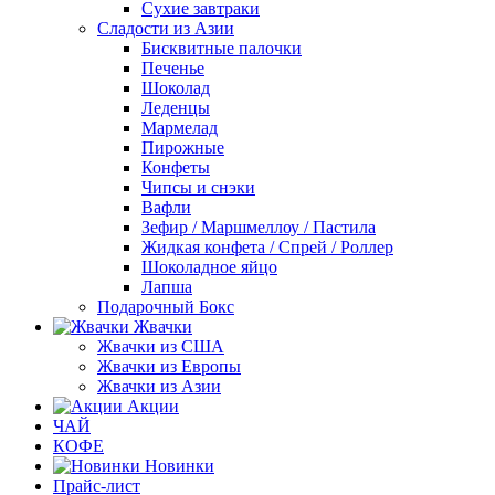
Сухие завтраки
Сладости из Азии
Бисквитные палочки
Печенье
Шоколад
Леденцы
Мармелад
Пирожные
Конфеты
Чипсы и снэки
Вафли
Зефир / Маршмеллоу / Пастила
Жидкая конфета / Спрей / Роллер
Шоколадное яйцо
Лапша
Подарочный Бокс
Жвачки
Жвачки из США
Жвачки из Европы
Жвачки из Азии
Акции
ЧАЙ
КОФЕ
Новинки
Прайс-лист