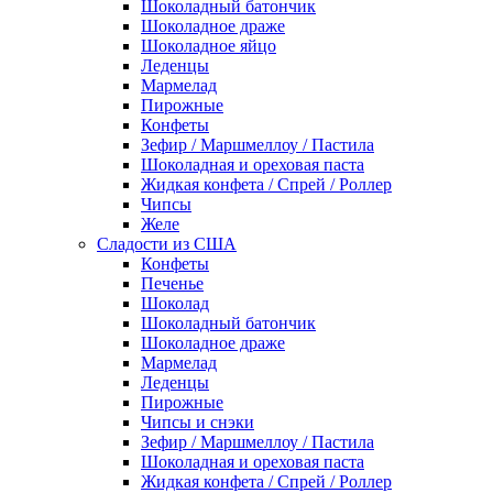
Шоколадный батончик
Шоколадное драже
Шоколадное яйцо
Леденцы
Мармелад
Пирожные
Конфеты
Зефир / Маршмеллоу / Пастила
Шоколадная и ореховая паста
Жидкая конфета / Спрей / Роллер
Чипсы
Желе
Сладости из США
Конфеты
Печенье
Шоколад
Шоколадный батончик
Шоколадное драже
Мармелад
Леденцы
Пирожные
Чипсы и снэки
Зефир / Маршмеллоу / Пастила
Шоколадная и ореховая паста
Жидкая конфета / Спрей / Роллер