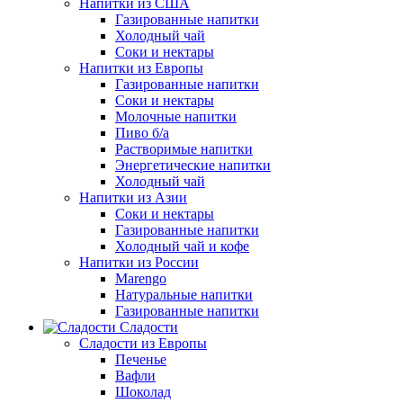
Напитки из США
Газированные напитки
Холодный чай
Соки и нектары
Напитки из Европы
Газированные напитки
Соки и нектары
Молочные напитки
Пиво б/а
Растворимые напитки
Энергетические напитки
Холодный чай
Напитки из Азии
Соки и нектары
Газированные напитки
Холодный чай и кофе
Напитки из России
Marengo
Натуральные напитки
Газированные напитки
Сладости
Сладости из Европы
Печенье
Вафли
Шоколад