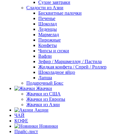
Сухие завтраки
Сладости из Азии
Бисквитные палочки
Печенье
Шоколад
Леденцы
Мармелад
Пирожные
Конфеты
Чипсы и снэки
Вафли
Зефир / Маршмеллоу / Пастила
Жидкая конфета / Спрей / Роллер
Шоколадное яйцо
Лапша
Подарочный Бокс
Жвачки
Жвачки из США
Жвачки из Европы
Жвачки из Азии
Акции
ЧАЙ
КОФЕ
Новинки
Прайс-лист