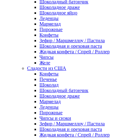
Шоколадный батончик
Шоколадное драже
Шоколадное яйцо
Леденцы
Мармелад
Пирожные
Конфеты
Зефир / Маршмеллоу / Пастила
Шоколадная и ореховая паста
Жидкая конфета / Спрей / Роллер
Чипсы
Желе
Сладости из США
Конфеты
Печенье
Шоколад
Шоколадный батончик
Шоколадное драже
Мармелад
Леденцы
Пирожные
Чипсы и снэки
Зефир / Маршмеллоу / Пастила
Шоколадная и ореховая паста
Жидкая конфета / Спрей / Роллер