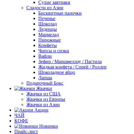
Сухие завтраки
Сладости из Азии
Бисквитные палочки
Печенье
Шоколад
Леденцы
Мармелад
Пирожные
Конфеты
Чипсы и снэки
Вафли
Зефир / Маршмеллоу / Пастила
Жидкая конфета / Спрей / Роллер
Шоколадное яйцо
Лапша
Подарочный Бокс
Жвачки
Жвачки из США
Жвачки из Европы
Жвачки из Азии
Акции
ЧАЙ
КОФЕ
Новинки
Прайс-лист