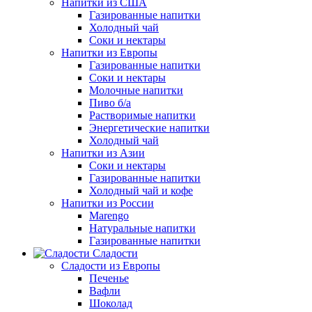
Напитки из США
Газированные напитки
Холодный чай
Соки и нектары
Напитки из Европы
Газированные напитки
Соки и нектары
Молочные напитки
Пиво б/а
Растворимые напитки
Энергетические напитки
Холодный чай
Напитки из Азии
Соки и нектары
Газированные напитки
Холодный чай и кофе
Напитки из России
Marengo
Натуральные напитки
Газированные напитки
Сладости
Сладости из Европы
Печенье
Вафли
Шоколад