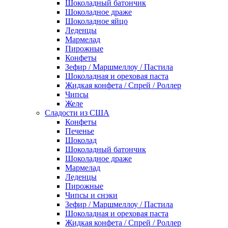
Шоколадный батончик
Шоколадное драже
Шоколадное яйцо
Леденцы
Мармелад
Пирожные
Конфеты
Зефир / Маршмеллоу / Пастила
Шоколадная и ореховая паста
Жидкая конфета / Спрей / Роллер
Чипсы
Желе
Сладости из США
Конфеты
Печенье
Шоколад
Шоколадный батончик
Шоколадное драже
Мармелад
Леденцы
Пирожные
Чипсы и снэки
Зефир / Маршмеллоу / Пастила
Шоколадная и ореховая паста
Жидкая конфета / Спрей / Роллер