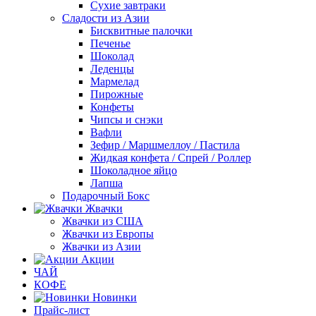
Сухие завтраки
Сладости из Азии
Бисквитные палочки
Печенье
Шоколад
Леденцы
Мармелад
Пирожные
Конфеты
Чипсы и снэки
Вафли
Зефир / Маршмеллоу / Пастила
Жидкая конфета / Спрей / Роллер
Шоколадное яйцо
Лапша
Подарочный Бокс
Жвачки
Жвачки из США
Жвачки из Европы
Жвачки из Азии
Акции
ЧАЙ
КОФЕ
Новинки
Прайс-лист