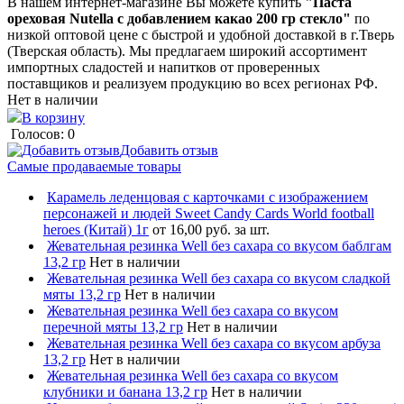
В нашем интернет-магазине Вы можете купить
"Паста
ореховая Nutella с добавлением какао 200 гр стекло"
по
низкой оптовой цене с быстрой и удобной доставкой в г.Тверь
(Тверская область). Мы предлагаем широкий ассортимент
импортных сладостей и напитков от проверенных
поставщиков и реализуем продукцию во всех регионах РФ.
Нет в наличии
В корзину
Голосов: 0
Добавить отзыв
Самые продаваемые товары
Карамель леденцовая с карточками с изображением
персонажей и людей Sweet Candy Cards World football
heroes (Китай) 1г
от 16,00 руб. за шт.
Жевательная резинка Well без сахара со вкусом баблгам
13,2 гр
Нет в наличии
Жевательная резинка Well без сахара со вкусом сладкой
мяты 13,2 гр
Нет в наличии
Жевательная резинка Well без сахара со вкусом
перечной мяты 13,2 гр
Нет в наличии
Жевательная резинка Well без сахара со вкусом арбуза
13,2 гр
Нет в наличии
Жевательная резинка Well без сахара со вкусом
клубники и банана 13,2 гр
Нет в наличии