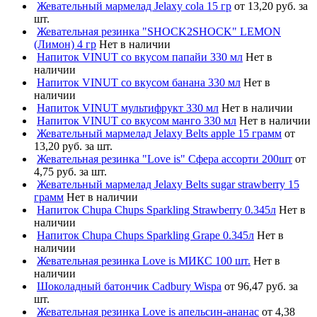
Жевательный мармелад Jelaxy cola 15 гр
от 13,20 руб. за
шт.
Жевательная резинка "SHOCK2SHOCK" LEMON
(Лимон) 4 гр
Нет в наличии
Напиток VINUT со вкусом папайи 330 мл
Нет в
наличии
Напиток VINUT со вкусом банана 330 мл
Нет в
наличии
Напиток VINUT мультифрукт 330 мл
Нет в наличии
Напиток VINUT со вкусом манго 330 мл
Нет в наличии
Жевательный мармелад Jelaxy Belts apple 15 грамм
от
13,20 руб. за шт.
Жевательная резинка "Love is" Сфера ассорти 200шт
от
4,75 руб. за шт.
Жевательный мармелад Jelaxy Belts sugar strawberry 15
грамм
Нет в наличии
Напиток Chupa Chups Sparkling Strawberry 0.345л
Нет в
наличии
Напиток Chupa Chups Sparkling Grape 0.345л
Нет в
наличии
Жевательная резинка Love is МИКС 100 шт.
Нет в
наличии
Шоколадный батончик Cadbury Wispa
от 96,47 руб. за
шт.
Жевательная резинка Love is апельсин-ананас
от 4,38