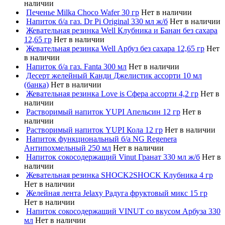
наличии
Печенье Milka Choco Wafer 30 гр
Нет в наличии
Напиток б/а газ. Dr Pi Original 330 мл ж/б
Нет в наличии
Жевательная резинка Well Клубника и Банан без сахара
12,65 гр
Нет в наличии
Жевательная резинка Well Арбуз без сахара 12,65 гр
Нет
в наличии
Напиток б/а газ. Fanta 300 мл
Нет в наличии
Десерт желейный Канди Джелистик ассорти 10 мл
(банка)
Нет в наличии
Жевательная резинка Love is Сфера ассорти 4,2 гр
Нет в
наличии
Растворимый напиток YUPI Апельсин 12 гр
Нет в
наличии
Растворимый напиток YUPI Кола 12 гр
Нет в наличии
Напиток функциональный б/а NG Regenera
Антипохмельный 250 мл
Нет в наличии
Напиток сокосодержащий Vinut Гранат 330 мл ж/б
Нет в
наличии
Жевательная резинка SHOCK2SHOCK Клубника 4 гр
Нет в наличии
Желейная лента Jelaxy Радуга фруктовый микс 15 гр
Нет в наличии
Напиток сокосодержащий VINUT со вкусом Арбуза 330
мл
Нет в наличии