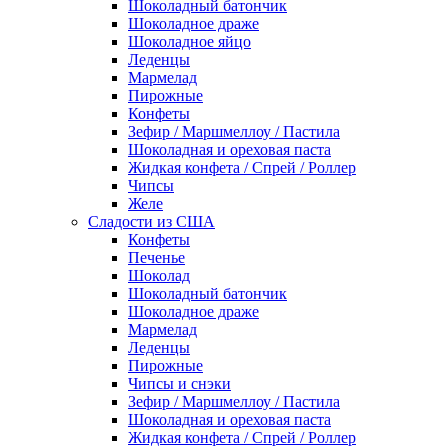
Шоколадный батончик
Шоколадное драже
Шоколадное яйцо
Леденцы
Мармелад
Пирожные
Конфеты
Зефир / Маршмеллоу / Пастила
Шоколадная и ореховая паста
Жидкая конфета / Спрей / Роллер
Чипсы
Желе
Сладости из США
Конфеты
Печенье
Шоколад
Шоколадный батончик
Шоколадное драже
Мармелад
Леденцы
Пирожные
Чипсы и снэки
Зефир / Маршмеллоу / Пастила
Шоколадная и ореховая паста
Жидкая конфета / Спрей / Роллер