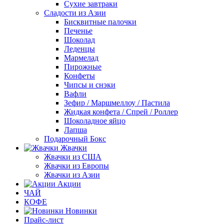
Сухие завтраки
Сладости из Азии
Бисквитные палочки
Печенье
Шоколад
Леденцы
Мармелад
Пирожные
Конфеты
Чипсы и снэки
Вафли
Зефир / Маршмеллоу / Пастила
Жидкая конфета / Спрей / Роллер
Шоколадное яйцо
Лапша
Подарочный Бокс
Жвачки
Жвачки из США
Жвачки из Европы
Жвачки из Азии
Акции
ЧАЙ
КОФЕ
Новинки
Прайс-лист