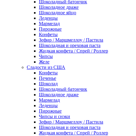
Шоколадный батончик
Шоколадное драже
Шоколадное яйцо
Леденцы
Мармелад
Пирожные
Конфеты
Зефир / Маршмеллоу / Пастила
Шоколадная и ореховая паста
Жидкая конфета / Спрей / Роллер
Чипсы
Желе
Сладости из США
Конфеты
Печенье
Шоколад
Шоколадный батончик
Шоколадное драже
Мармелад
Леденцы
Пирожные
Чипсы и снэки
Зефир / Маршмеллоу / Пастила
Шоколадная и ореховая паста
Жидкая конфета / Спрей / Роллер