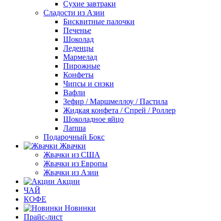
Сухие завтраки
Сладости из Азии
Бисквитные палочки
Печенье
Шоколад
Леденцы
Мармелад
Пирожные
Конфеты
Чипсы и снэки
Вафли
Зефир / Маршмеллоу / Пастила
Жидкая конфета / Спрей / Роллер
Шоколадное яйцо
Лапша
Подарочный Бокс
Жвачки
Жвачки из США
Жвачки из Европы
Жвачки из Азии
Акции
ЧАЙ
КОФЕ
Новинки
Прайс-лист