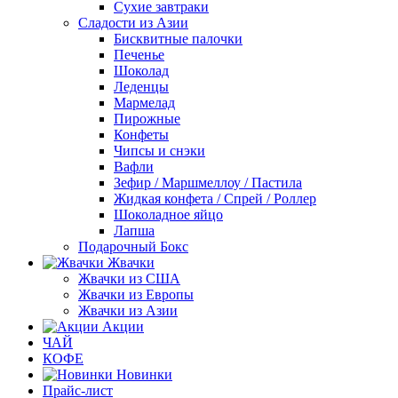
Сухие завтраки
Сладости из Азии
Бисквитные палочки
Печенье
Шоколад
Леденцы
Мармелад
Пирожные
Конфеты
Чипсы и снэки
Вафли
Зефир / Маршмеллоу / Пастила
Жидкая конфета / Спрей / Роллер
Шоколадное яйцо
Лапша
Подарочный Бокс
Жвачки
Жвачки из США
Жвачки из Европы
Жвачки из Азии
Акции
ЧАЙ
КОФЕ
Новинки
Прайс-лист