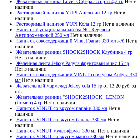
Жевательная резинка Love is Сфера ассорти 4,2 гр
Нет в
наличии
Растворимый напиток YUPI Апельсин 12 гр
Нет в
наличии
Растворимый напиток YUPI Кола 12 гр
Нет в наличии
Напиток функциональный б/а NG Regenera
Антипохмельный 250 мл
Нет в наличии
Напиток сокосодержащий Vinut Гранат 330 мл ж/б
Нет в
наличии
Жевательная резинка SHOCK2SHOCK Клубника 4 гр
Нет в наличии
Желейная лента Jelaxy Радуга фруктовый микс 15 гр
Нет в наличии
Напиток сокосодержащий VINUT со вкусом Арбуза 330
мл
Нет в наличии
Жевательный мармелад Jelaxy cola 15 гр
от 13,20 руб. за
шт.
Жевательная резинка "SHOCK2SHOCK" LEMON
(Лимон) 4 гр
Нет в наличии
Напиток VINUT со вкусом папайи 330 мл
Нет в
наличии
Напиток VINUT со вкусом банана 330 мл
Нет в
наличии
Напиток VINUT мультифрукт 330 мл
Нет в наличии
Напиток VINUT со вкусом манго 330 мл
Нет в наличии