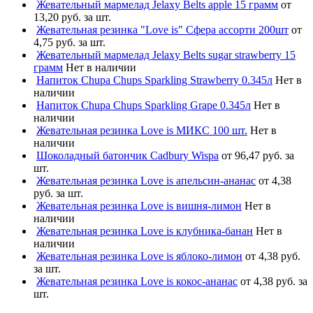
Жевательный мармелад Jelaxy Belts apple 15 грамм
от
13,20 руб. за шт.
Жевательная резинка "Love is" Сфера ассорти 200шт
от
4,75 руб. за шт.
Жевательный мармелад Jelaxy Belts sugar strawberry 15
грамм
Нет в наличии
Напиток Chupa Chups Sparkling Strawberry 0.345л
Нет в
наличии
Напиток Chupa Chups Sparkling Grape 0.345л
Нет в
наличии
Жевательная резинка Love is МИКС 100 шт.
Нет в
наличии
Шоколадный батончик Cadbury Wispa
от 96,47 руб. за
шт.
Жевательная резинка Love is апельсин-ананас
от 4,38
руб. за шт.
Жевательная резинка Love is вишня-лимон
Нет в
наличии
Жевательная резинка Love is клубника-банан
Нет в
наличии
Жевательная резинка Love is яблоко-лимон
от 4,38 руб.
за шт.
Жевательная резинка Love is кокос-ананас
от 4,38 руб. за
шт.