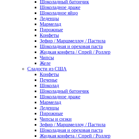
Шоколадный батончик
Шоколадное драже
Шоколадное яйцо
Леденцы
Мармелад
Пирожные
Конфеты
Зефир / Маршмеллоу / Пастила
Шоколадная и ореховая паста
Жидкая конфета / Спрей / Роллер
Чипсы
Желе
Сладости из США
Конфеты
Печенье
Шоколад
Шоколадный батончик
Шоколадное драже
Мармелад
Леденцы
Пирожные
Чипсы и снэки
Зефир / Маршмеллоу / Пастила
Шоколадная и ореховая паста
Жидкая конфета / Спрей / Роллер