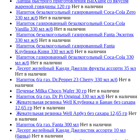
Лапша быстрого приготовления BaiXiang со вкусом
жареной говядины 120 гр
Нет в наличии
Напиток безалкогольный газированный Coca-Cola Zero
330 мл ж/б
Нет в наличии
Напиток газированный безалкогольный Coca-Cola
Vanilla 330 мл ж/б
Нет в наличии
Напиток безалкогольный газированный Fanta Экзотик
330 мл ж/б
Нет в наличии
Напиток безалкогольный газированный Fanta
Клубника-Киви 330 мл ж/б
Нет в наличии
Напиток газированный безалкогольный Coca-Cola 330
мл ж/б
Нет в наличии
Десерт желейный Канди Джелли фрукты ассорти 35 мл
Нет в наличии
Напиток б/а газ. Dr.Pepper 23 Cherry 330 мл ж/б
Нет в
наличии
Печенье Milka Choco Wafer 30 гр
Нет в наличии
Напиток б/а газ. Dr Pi Original 330 мл ж/б
Нет в наличии
Жевательная резинка Well Клубника и Банан без сахара
12,65 гр
Нет в наличии
Жевательная резинка Well Арбуз без сахара 12,65 гр
Нет
в наличии
Напиток б/а газ. Fanta 300 мл
Нет в наличии
Десерт желейный Канди Джелистик ассорти 10 мл
(банка)
Нет в наличии