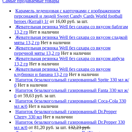
Самые продаваемые товары
Карамель леденцовая с карточками с изображением
персонажей и людей Sweet Candy Cards World football
heroes (Китай) 1г
от 16,00 руб. за шт.
Жевательная резинка Well без сахара со вкусом баблгам
13,2 гр
Нет в наличии
Жевательная резинка Well без сахара со вкусом сладкой
мяты 13,2 гр
Нет в наличии
Жевательная резинка Well без сахара со вкусом
перечной мяты 13,2 гр
Нет в наличии
Жевательная резинка Well без сахара со вкусом арбуза
13,2 гр
Нет в наличии
Жевательная резинка Well без сахара со вкусом
клубники и банана 13,2 гр
Нет в наличии
Напиток безалкогольный газированный Sprite 330 мл ж/
б
Нет в наличии
Напиток безалкогольный газированный Fanta 330 мл ж/
б
от 59,63 руб. за шт.
Напиток безалкогольный газированный Coca-Cola 330
мл ж/б
Нет в наличии
Напиток безалкогольный газированный Dr.Pepper
Cherry 330 мл
Нет в наличии
Напиток безалкогольный газированный Dr.Pepper 330
мл ж/б
от 81,20 руб. за шт.
132,23 руб.