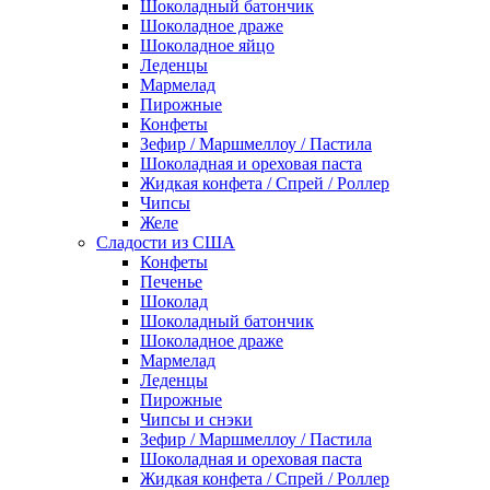
Шоколадный батончик
Шоколадное драже
Шоколадное яйцо
Леденцы
Мармелад
Пирожные
Конфеты
Зефир / Маршмеллоу / Пастила
Шоколадная и ореховая паста
Жидкая конфета / Спрей / Роллер
Чипсы
Желе
Сладости из США
Конфеты
Печенье
Шоколад
Шоколадный батончик
Шоколадное драже
Мармелад
Леденцы
Пирожные
Чипсы и снэки
Зефир / Маршмеллоу / Пастила
Шоколадная и ореховая паста
Жидкая конфета / Спрей / Роллер