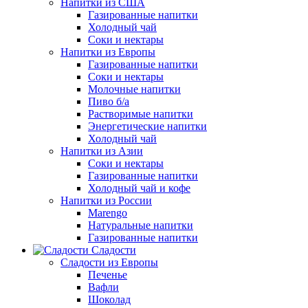
Напитки из США
Газированные напитки
Холодный чай
Соки и нектары
Напитки из Европы
Газированные напитки
Соки и нектары
Молочные напитки
Пиво б/а
Растворимые напитки
Энергетические напитки
Холодный чай
Напитки из Азии
Соки и нектары
Газированные напитки
Холодный чай и кофе
Напитки из России
Marengo
Натуральные напитки
Газированные напитки
Сладости
Сладости из Европы
Печенье
Вафли
Шоколад