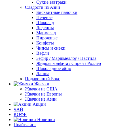
Сухие завтраки
Сладости из Азии
Бисквитные палочки
Печенье
Шоколад
Леденцы
Мармелад
Пирожные
Конфеты
Чипсы и снэки
Вафли
Зефир / Маршмеллоу / Пастила
Жидкая конфета / Спрей / Роллер
Шоколадное яйцо
Лапша
Подарочный Бокс
Жвачки
Жвачки из США
Жвачки из Европы
Жвачки из Азии
Акции
ЧАЙ
КОФЕ
Новинки
Прайс-лист